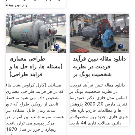
و زمین بوده
دانلود مقاله تبیین فرآیند
طراحی معماری
فردیت در نظریه
(مسئله ها، راه حل ها و
شخصیت یونگ بر
فرایند طراحی)
معمارشو
دانلود مقاله تبیین فرآیند فردیت
(کارل کراوس،شب ها) مسائلی
در نظریه شخصیت یونگ بر
که در هر فرایند طراحی معماری
اساس مدل فازی. دکتر حمیدرضا
تشخیص داده می شود نه فقط
قنبری مارس 30, 2020 پژوهش
تابعی از رویکرد طراح که تابع
ها و مطالعات فازی, تازه های
مدت زمان قابل استفاده نیز
خبری فازی, جدیدترین محصولات,
هست. نمونه جالب این امر را در
دانلود مقالات فازی 44 بازدید
مرکز پمپیدو می توان یافت.
ریچارد راجرز در سال 1970