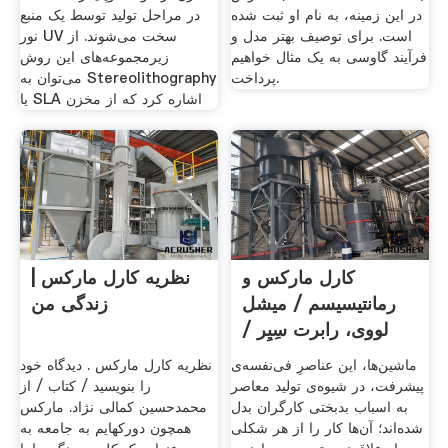
در این زمینه، به نام او ثبت شده
در مراحل تولید توسط یک منبع
است. برای توصیف بهتر مدل و
نور UV سخت می‌شوند. از
فرآیند گاوسی به یک مثال خواهیم
زیرمجموعه‌های این روش
پرداخت.
می‌توان به Stereolithography
یا SLA اشاره کرد که از مخزن
کارل مارکس و
نظریه کارل مارکس |
رمانتیسیسم / میشل
زندگی من
لووی، رابرت سِیِر /
ترجمه‌ی
ماشین‌ها، این عناصرِ فی‌نفسه‌ی
نظریه کارل مارکس . دیدگاه‌ خود
پیشرفت، در شیوه‌ی تولید معاصر
را بنویسید / کتاب / از
به اسباب بدبختی کارگران بدل
محمدحسین کمالی نژاد. مارکس
شده‌اند؛ آن‌ها کار را از هر شکلی
همچون دورکهایم به جامعه به