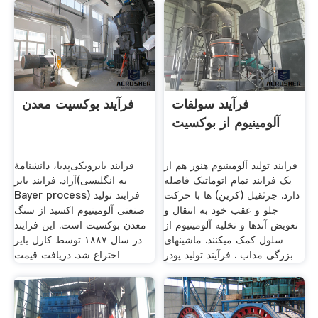
فرآیند سولفات
فرآیند بوکسیت معدن
آلومینیوم از بوکسیت
فرایند تولید آلومینیوم هنوز هم از
فرایند بایرویکی‌پدیا، دانشنامهٔ
یک فرایند تمام اتوماتیک فاصله
آزاد. فرایند بایر(به انگلیسی
دارد. جرثقیل (کرین) ها با حرکت
Bayer process) فرایند تولید
جلو و عقب خود به انتقال و
صنعتی آلومینیوم اکسید از سنگ
تعویض آندها و تخلیه آلومینیوم از
معدن بوکسیت است. این فرایند
سلول کمک می­کنند. ماشین­های
در سال ۱۸۸۷ توسط کارل بایر
بزرگی مذاب . فرآیند تولید پودر
اختراع شد. دریافت قیمت