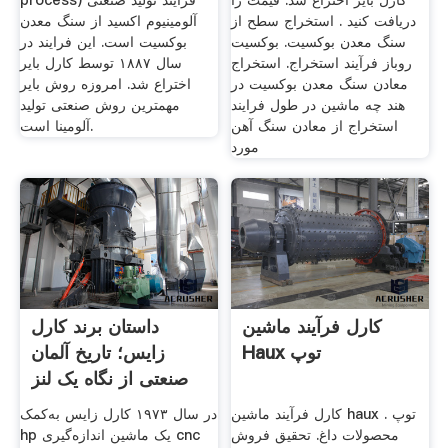
کارل بایر اختراع شد. قیمت را
process) فرایند تولید صنعتی
دریافت کنید . استخراج سطح از
آلومینیوم اکسید از سنگ معدن
سنگ معدن بوکسیت. بوکسیت
بوکسیت است. این فرایند در
روباز فرآیند استخراج. استخراج
سال ۱۸۸۷ توسط کارل بایر
معادن سنگ معدن بوکسیت در
اختراع شد. امروزه روش بایر
هند چه ماشین در طول فرایند
مهمترین روش صنعتی تولید
استخراج از معادن سنگ آهن
آلومینا است.
مورد
کارل فرآیند ماشین
داستان برند کارل
Haux توپ
زایس؛ تاریخ آلمان
صنعتی از نگاه یک لنز
کارل فرآیند ماشین haux توپ .
در سال ۱۹۷۳ کارل زایس به‌کمک
محصولات داغ. تحقیق فروش
hp یک ماشین اندازه‌گیری cnc