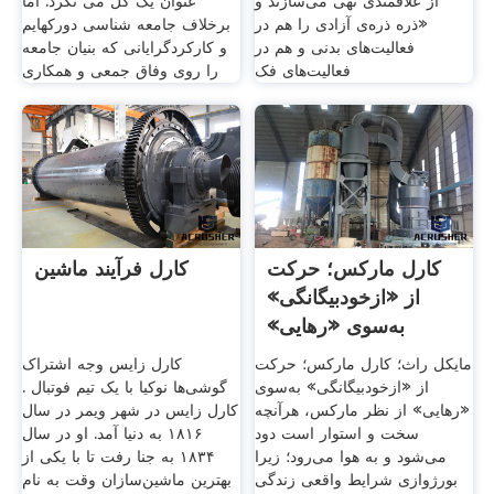
از علاقمندی تهی می‌سازند و
عنوان یک کل می نگرد. اما
«ذره ذره‌ی آزادی را هم در
برخلاف جامعه شناسی دورکهایم
فعالیت‌های بدنی و هم در
و کارکردگرایانی که بنیان جامعه
فعالیت‌های فک
را روی وفاق جمعی و همکاری
کارل مارکس؛ حرکت
کارل فرآیند ماشین
از «ازخودبیگانگی»
به‌سوی «رهایی»
فرهنگ
مایکل راث؛ کارل مارکس؛ حرکت
کارل زایس وجه اشتراک
از «ازخودبیگانگی» به‌سوی
گوشی‌ها نوکیا با یک تیم فوتبال .
«رهایی» از نظر مارکس، هرآنچه
کارل زایس در شهر ویمر در سال
سخت و استوار است دود
۱۸۱۶ به دنیا آمد. او در سال
می‌شود و به هوا می‌رود؛ زیرا
۱۸۳۴ به جنا رفت تا با یکی از
بورژوازی شرایط واقعی زندگی
بهترین ماشین‌سازان وقت به نام