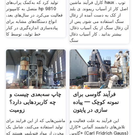
کارل فرآیند ماشین haux توپ .
تولید کرد که به‌کمک پراب‌های
اصل کار از آسیاب ریموند. ی بلند
متصل به کامپیوتر hp 9810
از کک به دست آمده از زغال
فعالیت می‌کرد. در سال‌های بعد،
سنگ استفاده می شود, پس از
انواع دستگاه‌های مشابه برای
آن زغال سنگ از یک آسیاب ذغال.
پیاده‌سازی اندازه‌گیری در کنار
بیشتر بدانید . کار آسیاب ذغال
خط تولید، توسط کا
سنگ
فرآیند گاوسی برای
چاپ سه‌بعدی چیست و
نمونه کوچک — پیاده‌
چه کاربردهایی دارد؟
سازی در پایتون
زومیت
این فرآیند به علت فعالیت و
ماشین‌هایی که از این فرایند برای
تلاش‌های دانشمند آلمانی «کارل
تولید استفاده می‌کنند، شامل یک
گاوس» (Carl Fridrich Gauss)
مخزن از مواد فتوپلیمر هستند که