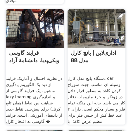
میلادی
اداری‌لاین | پانچ کارل
فرایند گاوسی
مدل 88
ویکی‌پدیا، دانشنامهٔ آزاد
دستگاه پانچ مدل کارل carl
در نظریه احتمال و آماریک فرایند
وسیله ای مناسب جهت سوراخ
از دید یک الگوریتم یادگیری
کردن کاغذ به منظور قرار دادن
ماشین، یک فرایند گاوسی از
در زونکن و جزء ملزومات دفاتر
lazy learning و اندازه‌گیری
کار می باشد. بدنه این منگنه تمام
شباهت بین نقاط (همان تابع
فلز و بسیار محکم است، دارای ۲
کرنل) برای پیش‌بینی نقاط جدید
عدد خط کش از جنس فلز برای
از داده‌های آموزشی است. فرایند
تنظیم عرض کاغذ، با
گاوسی به افتخار کارل �