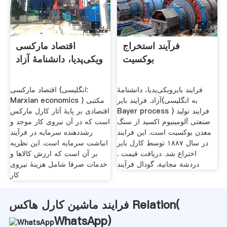
فرآیند استخراج
اقتصاد مارکسی
بوکسیت
ویکی‌پدیا، دانشنامهٔ آزاد
فرایند بایرویکی‌پدیا، دانشنامهٔ
اقتصاد مارکسی (انگلیسی:
آزاد. فرایند بایر(به انگلیسی
Marxian economics ‎) مکتبی
Bayer process ) فرایند تولید
اقتصادی بر پایهٔ آثار کارل مارکس
صنعتی آلومینیوم اکسید از سنگ
است که در آن نیروی کار موجد و
معدن بوکسیت است. این فرایند
رشددهنده سرمایه در فرآیند
در سال ۱۸۸۷ توسط کارل بایر
انباشت سرمایه است. این نظریه
اختراع شد. دریافت قیمت .
بر آن است که ارزش کالاها و
دردشة مجانية. گودال فرآیند
خدمات صرفا شامل هزینهٔ نیروی
کار
فرایند ماشین کارل هاکس Relation(
WhatsApp
)