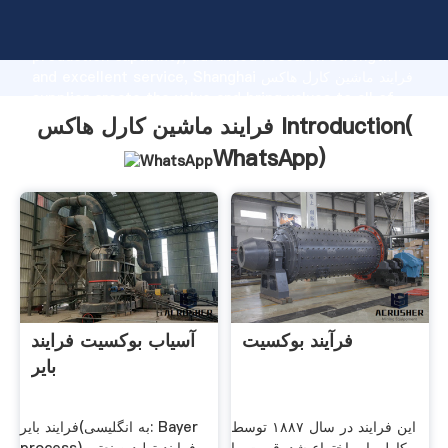
فرایند ماشین کارل هاکس manufacturer Grasping strong
production capability, advanced research strength
and excellent service, Shanghai فرایند ماشین کارل هاکس
supplier create the value and bring values to all of
customers.
فرایند ماشین کارل هاکس Introduction(
WhatsApp
)
فرآیند بوکسیت
آسیاب بوکسیت فرایند
بایر
این فرایند در سال ۱۸۸۷ توسط
فرایند بایر(به انگلیسی: Bayer