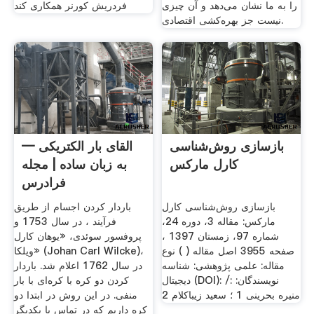
را به ما نشان می‌­دهد و آن چیزی
فردریش کورنر همکاری کند
نیست جز بهره­‌کشی اقتصادی.
بازسازی روش‌شناسی
القای بار الکتریکی —
کارل مارکس
به زبان ساده | مجله
فرادرس
بازسازی روش‌شناسی کارل
باردار کردن اجسام از طریق
مارکس: مقاله 3، دوره 24،
فرآیند ، در سال 1753 و
شماره 97، زمستان 1397 ،
پروفسور سوئدی، «یوهان کارل
صفحه 3955 اصل مقاله ( ) نوع
ویلکا» (Johan Carl Wilcke)،
مقاله: علمی پژوهشی: شناسه
در سال 1762 اعلام شد. باردار
دیجیتال (DOI): /: نویسندگان:
کردن دو کره با کره‌ای با بار
منیره بحرینی 1 ؛ سعید زیباکلام 2
منفی. در این روش در ابتدا دو
کره داریم که در تماس با یکدیگر