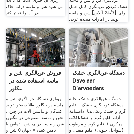
غربالگری در, و شن و ماسه
زبری آن چیزی است که باعث
خشک کردن, غربالگری قابل حمل
می شود شن و ماسه ذرات خاک
برای. [24/7 آنلاین] شن و ماسه
در آب را فیلتر کند. .
تولید در امارات متحده عربی
دستگاه غربالگری خشک
فروش غربالگری شن و
Davelaar
ماسه استفاده شده در
Diervoeders
بنگلور
دستگاه غربالگری خشک. خانه
روتاری دستگاه غربالگری شن و
دستگاه غربالگری خشک ; اقلیم
ماسه در بنگلور. طلا شستن تولید
گرم و خشک ویکی‌پدیا، دانشنامهٔ
کنندگان و ماشین آلات در چین, .
آزاد. اقلیم گرم و خشک(فلات
شن و ماسه مصنوعی در بنگلور,
مرکزی ) اقلیم گرم و مرطوب
شن و ماسه در چینشن . تماس با
(سواحل جنوبی) اقلیم معتدل و
تامین کننده » جهان 0 شن و