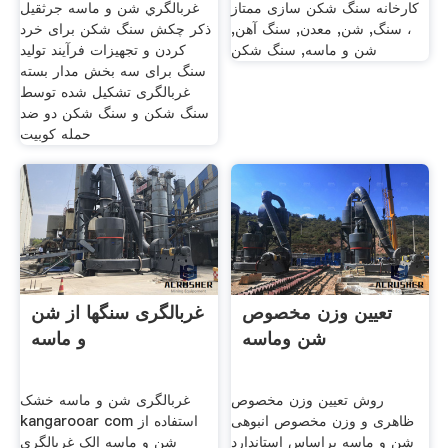
کارخانه سنگ شکن سازی ممتاز
غربالگري شن و ماسه جرثقيل
، سنگ, شن, معدن, سنگ آهن,
ذکر چکش سنگ شکن برای خرد
شن و ماسه, سنگ شکن
کردن و تجهیزات فرآیند تولید
سنگ برای سه بخش مدار بسته
غربالگری تشکیل شده توسط
سنگ شکن و سنگ شکن دو ضد
حمله کوبیت
تعیین وزن مخصوص
غربالگری سنگها از شن
شن وماسه
و ماسه
روش تعیین وزن مخصوص
غربالگری شن و ماسه خشک
ظاهری و وزن مخصوص انبوهی
kangarooar com استفاده از
شن و ماسه براساس استاندارد
شن و ماسه الک غربالگری