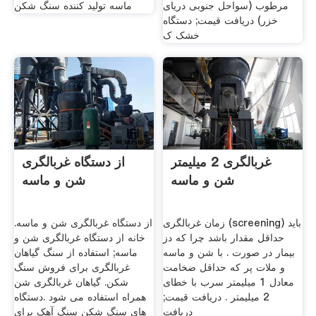
مرطوب (سواحل جنوبی دریای
ماسه تولید کننده سنگ شکن
خزر) دریافت قیمت; دستگاه
خشک ک
غربالگری 2 میلیمتر
از دستگاه غربالگری
شن و ماسه
شن و ماسه
زمان غربالگری (screening) باید
از دستگاه غربالگری شن و ماسه.
حداقل مقدار باشد چرا که دز
خانه از دستگاه غربالگری شن و
بیمار در صورت . با شن و ماسه
ماسه; استفاده از سنگ گیاهان
و ملات پر که حداقل ضخامت
غربالگری برای فروش سنگ
معادل 1 میلیمتر سرب با خطای
شکن. گیاهان غربالگری شن
2 میلیمتر . دریافت قیمت;
همراه استفاده می شود .دستگاه
دریافت
های سنگ شکن سنگ آهک برای