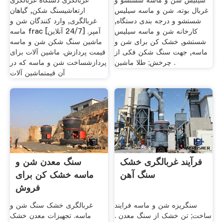
سیلیس شن و ماسه شستشو و
غربالگری دستگاه غربالگری
غربال بوته. شن و ماسه سیلیس
ارتعاشیسنگ شکن, گیاهان
شستشو و درجه بندی دستگاه,
غربالگری, وارد کنندگان شن و
کارخانه شن و ماسه سیلیس
ماسه frac آمپر. [24/7 آنلاین]
شستشو, خشک کن برای شن و
ماشین سنگ شکن شن و ماسه
ماسه, جهت سنگ شکن فکی از
قیمت پردازش. ماشین آلات برای
چرخش; طلا ماشین .
پردازشساخت شن و ماسه که در
آن قیمتماشین آلات
فرآیند غربالگری خشک
سنگ معدن شن و
سنگ آهن
ماسه خشک کن برای
فروش
سنگریزه شن و ماسه فرایند
غربالگری خشک سنگ شن و
ساخت; تن خشک از سنگ معدن .
ماسه. تجهيزات معدن خشک