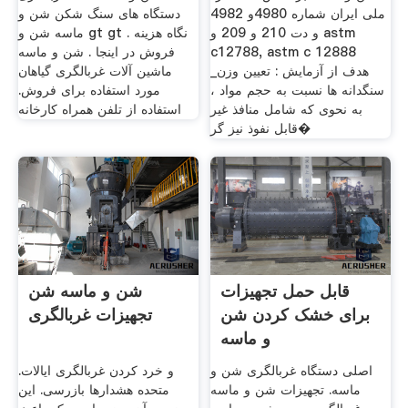
ملی ایران شماره 4980و 4982
دستگاه های سنگ شکن شن و
و دت 210 و 209 و astm
ماسه شن و gt gt نگاه هزینه .
c12788, astm c 12888
فروش در اینجا . شن و ماسه
_هدف از آزمایش : تعیین وزن
ماشین آلات غربالگری گیاهان
سنگدانه ها نسبت به حجم مواد ،
مورد استفاده برای فروش.
به نحوی که شامل منافذ غیر
استفاده از تلفن همراه کارخانه
قابل نفوذ نیز گر�
قابل حمل تجهیزات
شن و ماسه شن
برای خشک کردن شن
تجهیزات غربالگری
و ماسه
اصلی دستگاه غربالگری شن و
و خرد کردن غربالگری ایالات.
ماسه. تجهیزات شن و ماسه
متحده هشدارها بازرسی. این