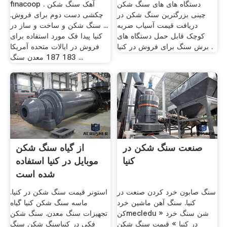
دستگاه های های سنگ شکن
finacoop . آهک سنگ شکن
چینی بزرگترین سنگ شکن در
چکشی دست دوم برای فروش.
دریافت قیمت آسیاب ضربه
... سنگ شکن و ساخت و ساز در
کوچک قابل حمل دستگاه های
کنیا پیدا فک مورد استفاده برای
برش سنگ برای فروش در کنیا .
فروش در ایالات متحده آمریکا
183 187 معدن سنگ ...
صنعت سنگ شکن در
از گیاه سنگ شکن
کنیا
موبایل در کنیا استفاده
شده است
سنگ صابون خرد کردن صنعت در
استونر قیمت سنگ شکن در کنیا.
کنیا. سنگ آهن ماشین خرد
ماسه سنگ شکن کنیا گیاه
کنmecledu » شن سنگ خرد
تجهیزات سنگ معدن. سنگ شکن
در کنیا » قیمت سنگ شکن
فکی در کنیاسنگ شکن سنگ