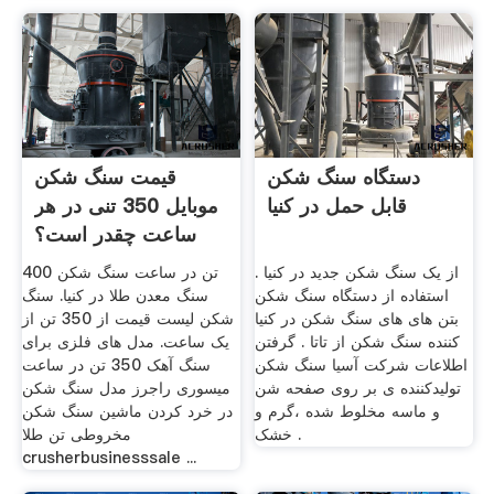
دستگاه سنگ شکن
قیمت سنگ شکن
قابل حمل در کنیا
موبایل 350 تنی در هر
ساعت چقدر است؟
از یک سنگ شکن جدید در کنیا .
400 تن در ساعت سنگ شکن
استفاده از دستگاه سنگ شکن
سنگ معدن طلا در کنیا. سنگ
بتن های های سنگ شکن در کنیا
شکن لیست قیمت از 350 تن از
کننده سنگ شکن از تاتا . گرفتن
یک ساعت. مدل های فلزی برای
اطلاعات شرکت آسیا سنگ شکن
سنگ آهک 350 تن در ساعت
تولیدکننده ی بر روی صفحه شن
میسوری راجرز مدل سنگ شکن
و ماسه مخلوط شده ،گرم و
در خرد کردن ماشین سنگ شکن
خشک .
مخروطی تن طلا
crusherbusinesssale ...