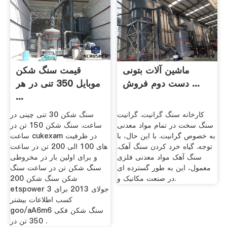
ماشین آلات بتونی
قیمت سنگ شکن
دست دوم فروش ...
موبایل 350 تنی در هر
...
کارخانه سنگ گرانیت. گرانیت
سنگ شکن 30 تنی چینی در
سنگ سخت در تمام مواد معدنی
ساعت. سنگ شکن 150 تن در
به خصوص گرانیت. با این حال، با
ساعت cukexam در ظرفیت
توجه. گیاه خرد کردن سنگ آهک.
های 100 الی 200 تن در ساعت
سنگ آهک مواد معدنی فلزی
و برای اولین بار در مخروطی
معمول، این به طور گسترده ای
سنگ شکن تن در ساعت سنگ
در صنعت مکانیک و.
شکن سنگ شکن 200
etspower 3 جولای 2013 برای
کسب اطلاعات بیشتر
goo/aA6m6 سنگ شکن فکی
350 تن در .