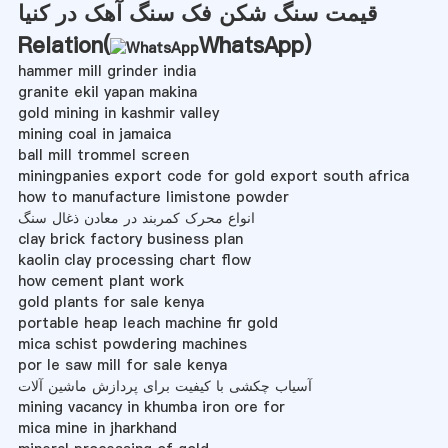
قیمت سنگ شکن فک سنگ آهک در کنیا
Relation(
WhatsApp
)
hammer mill grinder india
granite ekil yapan makina
gold mining in kashmir valley
mining coal in jamaica
ball mill trommel screen
miningpanies export code for gold export south africa
how to manufacture limistone powder
انواع محرک کمربند در معادن ذغال سنگ
clay brick factory business plan
kaolin clay processing chart flow
how cement plant work
gold plants for sale kenya
portable heap leach machine fir gold
mica schist powdering machines
por le saw mill for sale kenya
آسیاب چکشی با کیفیت برای پردازش ماشین آلات
mining vacancy in khumba iron ore for
mica mine in jharkhand