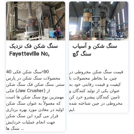
سنگ شکن و آسیاب
سنگ شکن فک نزدیک
سنگ گچ
Fayetteville Nc,
قیمت سنگ شکن مخروطی در
سنگ شکن فکی 40ˣ90
چین. ما بخاطر محصولات با
محصولات سنگ شکن در پارس
کیفیت و قیمت رقابتی خود به
سنتر. سنگ شکن فک سنگ شکن
عنوان یکی از تولید کنندگان و
فکی (Jaw Crusher) از
تامین کنندگان پیشرو خرد کن
مهمترین نوع سنگ شکن ها است
مخروطی در چین شناخته شده
که معمولاً به عنوان سنگ شکن
ایم.
اولیه در معادن مورد بهره برداری
قرار می گیرد این سنگ شکن
جهت انجام عملیات خردایش
سنگ ها ...