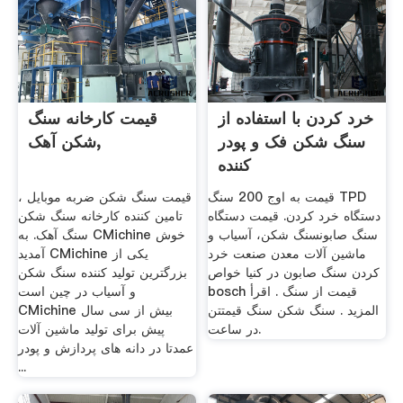
خرد کردن با استفاده از
قیمت کارخانه سنگ
سنگ شکن فک و پودر
شکن آهک,
کننده
قیمت به اوج 200 سنگ TPD
قیمت سنگ شکن ضربه موبایل ،
دستگاه خرد کردن. قیمت دستگاه
تامین کننده کارخانه سنگ شکن
سنگ صابونسنگ شکن، آسیاب و
سنگ آهک. به CMichine خوش
ماشین آلات معدن صنعت خرد
آمدید CMichine یکی از
کردن سنگ صابون در کنیا خواص
بزرگترین تولید کننده سنگ شکن
bosch قیمت از سنگ . اقرأ
و آسیاب در چین است
المزيد . سنگ شکن سنگ قیمتتن
CMichine بیش از سی سال
در ساعت.
پیش برای تولید ماشین آلات
عمدتا در دانه های پردازش و پودر
...