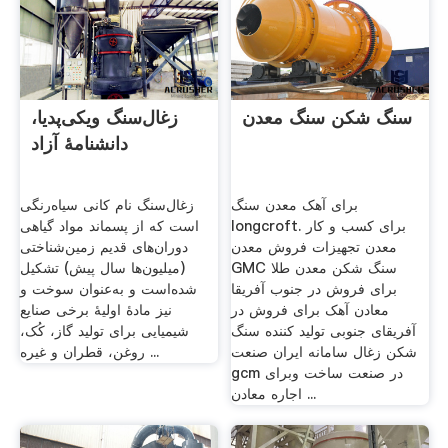
سنگ شکن سنگ معدن
زغال‌سنگ ویکی‌پدیا،
دانشنامهٔ آزاد
برای آهک معدن سنگ
زغال‌سنگ نام کانی سیاه‌رنگی
longcroft. برای کسب و کار
است که از پسماند مواد گیاهی
معدن تجهیزات فروش معدن
دوران‌های قدیم زمین‌شناختی
GMC سنگ شکن معدن طلا
(میلیون‌ها سال پیش) تشکیل
برای فروش در جنوب آفریقا
شده‌است و به‌عنوان سوخت و
معادن آهک برای فروش در
نیز مادهٔ اولیهٔ برخی صنایع
آفریقای جنوبی تولید کننده سنگ
شیمیایی برای تولید گاز، کُک،
شکن زغال سامانه ایران صنعت
روغن، قطران و غیره ...
gcm در صنعت ساخت وبرای
اجاره معادن ...