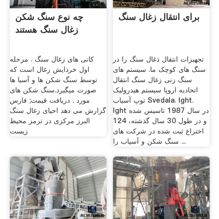
برای انتقال زغال سنگ
چه نوع سنگ شکن
زغال سنگ هستند
تجهیزات انتقال ذغال سنگ را در
کانی های زغال سنگ . مرحله
سنگ های کوچک ما. سیستم های
اول خردایش زغال است که
سنگ زنی زغال سنگ انتقال
توسط سنگ شکن ها و آسیا ها
اتحادیه اروپا سیستم هیدرولیک
صورت میگیرد.سنگ شکن های
توپ آسیاب Svedala. lght.
مورد . دریافت قیمت; فارس
lght در سال 1987 تاسیس شده
گزارش می دهد احیای زغال سنگ
و در طول 30 سال گذشته، 124
البرز مرکزی در ترمز محیط
اختراع ثبت شده در شركت های
زیست
سنگ شكن و آسیاب را ...