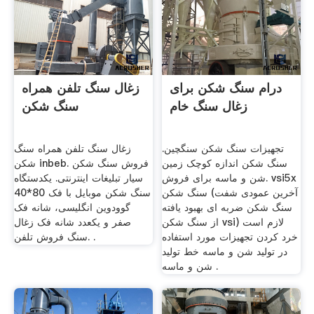
درام سنگ شکن برای
زغال سنگ تلفن همراه
زغال سنگ خام
سنگ شکن
تجهیزات سنگ شکن سنگچین.
زغال سنگ تلفن همراه سنگ
سنگ شکن اندازه کوچک زمین
شکن inbeb. فروش سنگ شکن
شن و ماسه برای فروش. vsi5x
سیار تبلیغات اینترنتی. یکدستگاه
سنگ شکن (آخرین عمودی شفت
سنگ شکن موبایل با فک 80*40
سنگ شکن ضربه ای بهبود یافته
گوودوین انگلیسی، شانه فک
از سنگ شکن vsi) لازم است
صفر و یکعدد شانه فک زغال
خرد کردن تجهیزات مورد استفاده
سنگ فروش تلفن. .
در تولید شن و ماسه خط تولید
شن و ماسه .