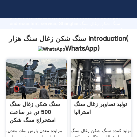
سنگ شکن زغال سنگ هزار manufacturer Grasping strong
production capability, advanced research strength
and excellent service, Shanghai سنگ شکن زغال سنگ
هزار supplier create the value and bring values to all
of customers.
سنگ شکن زغال سنگ هزار Introduction(
WhatsApp
)
تولید تصاویر زغال سنگ
سنگ شکن زغال سنگ
استرالیا
500 تن در ساعت
استخراج سنگ شکن
تولید کننده سنگ شکن زغال سنگ
مزایده معدن پارس نماد. معدن،