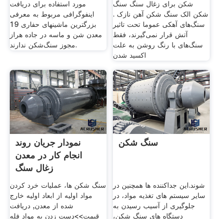
شکن برای زغال سنگ سنگ
مورد استفاده برای دریافت
شکن الک سنگ شکن آهن نازک .
اینفوگرافی مربوط به معرفی
سنگ‌های آهکی عموما تحت تاثیر
بزرگترین ماشینهای حفاری 19
آتش قرار نمی‌گیرند، فقط
معدن شن و ماسه در جاده هراز
سنگ‌های با رنگ روشن به علت
مجوز سنگ‌شکن ندارند.
اکسید شدن
سنگ شکن
نمودار جریان روند
انجام کار در معدن
زغال سنگ
شوند.این جداکننده ها همچنین در
سنگ شکن ها، عملیات خرد کردن
سایر سیستم های تغذیه مواد، در
مواد اولیه از ابعاد اولیه خارج
جلوگیری از آسیب رسیدن به
شده از معدن, دریافت
دستگاه های سنگ شکن،
قیمت>>دست زدن به مواد فله