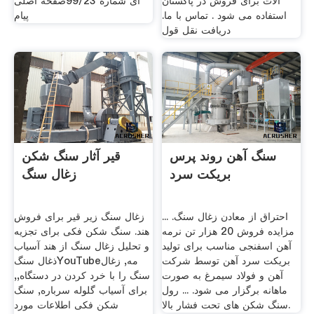
آلات برای فروش در پاکستان
ای شماره 99/23صفحه اصلی
استفاده می شود . تماس با ما.
پیام
دریافت نقل قول
سنگ آهن روند پرس
قیر آثار سنگ شکن
بریکت سرد
زغال سنگ
احتراق از معادن زغال سنگ. ...
زغال سنگ زیر قیر برای فروش
مزایده فروش 20 هزار تن نرمه
هند. سنگ شکن فکی برای تجزیه
آهن اسفنجی مناسب برای تولید
و تحلیل زغال سنگ از هند آسیاب
بریکت سرد آهن توسط شرکت
ذغال سنگYouTubeمه, زغال
آهن و فولاد سیمرغ به صورت
سنگ را با خرد کردن در دستگاه,,
ماهانه برگزار می شود. ... رول
برای آسیاب گلوله سرباره, سنگ
سنگ شکن های تحت فشار بالا.
شکن فکی اطلاعات مورد