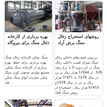
روشهای استخراج زغال
بهره برداری از کارخانه
سنگ برش آزاد
ذغال سنگ برای نیروگاه
بررسي قيمت‌هاي داخلي زغال
سنگ شکن کارخانه زغال سنگ
سنگ ميزان قيمت داخلي زغال
بهره برداری. برای حفظ، بهره
سنگ در اين دوره () با نرخ رشد
برداری از کارخانه سنگ شکن.
5/5 ، از 1/344 هزار ريال بر تن
مجتمع تولیدی صنعتی کوثر سنگ
در سال 1376 به 7/471 هزار
شکن سازنده انواع سنگ شكن
ريال بر تن در سال 1378و
فك .
5/413 هزار ريال . استخراج از
روش سنگ آهک