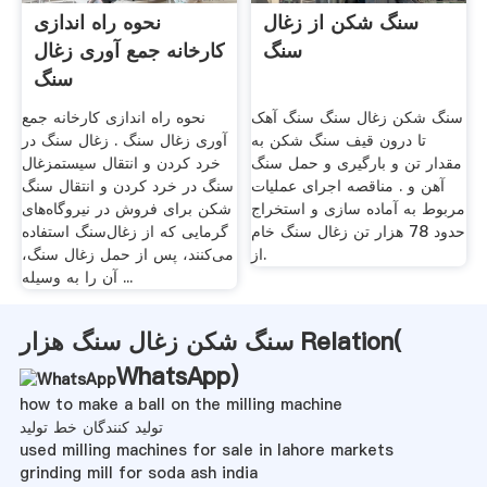
سنگ شکن از زغال
نحوه راه اندازی
سنگ
کارخانه جمع آوری زغال
سنگ
سنگ شکن زغال سنگ سنگ آهک
نحوه راه اندازی کارخانه جمع
تا درون قیف سنگ شکن به
آوری زغال سنگ . زغال سنگ در
مقدار تن و بارگیری و حمل سنگ
خرد کردن و انتقال سیستمزغال
آهن و . مناقصه اجرای عملیات
سنگ در خرد کردن و انتقال سنگ
مربوط به آماده سازی و استخراج
شکن برای فروش در نیروگاه‌های
حدود 78 هزار تن زغال سنگ خام
گرمایی که از زغال‌سنگ استفاده
از.
می‌کنند، پس از حمل زغال سنگ،
آن را به وسیله ...
سنگ شکن زغال سنگ هزار Relation(
WhatsApp
)
how to make a ball on the milling machine
تولید کنندگان خط تولید
used milling machines for sale in lahore markets
grinding mill for soda ash india