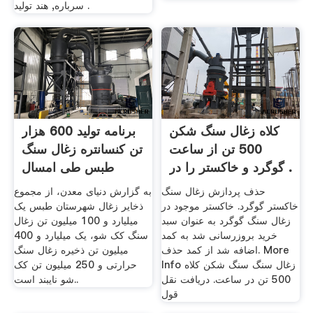
سرباره, هند تولید .
کلاه زغال سنگ شکن
برنامه تولید 600 هزار
500 تن از ساعت
تن کنسانتره زغال سنگ
گوگرد و خاکستر را در .
طبس طی امسال
حذف پردازش زغال سنگ
به گزارش دنیای معدن، از مجموع
خاکستر گوگرد. خاکستر موجود در
ذخایر زغال شهرستان طبس یک
زغال سنگ گوگرد به عنوان سبد
میلیارد و 100 میلیون تن زغال
خرید بروزرسانی شد به کمد
سنگ کک شو، یک میلیارد و 400
اضافه شد از کمد حذف. More
میلیون تن ذخیره زغال سنگ
Info زغال سنگ سنگ شکن کلاه
حرارتی و 250 میلیون تن کک
500 تن در ساعت. دریافت نقل
شو نایبند است..
قول