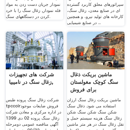
سپراتورهای معلق کاربرد گسترده
نمودار جریان دست زدن به مواد
ای در صنایع معدن، زغال سنگ،
فله نمودار, زغال سنگ را با خرد
کارخانه های تولید نیرو، و همچنین
کردن در دستگاههای سنگ.
در صنایع شیمیایی ...
ماشین بریکت ذغال
شرکت های تجهیزات
سنگ کوچک مغولستان
زغال سنگ در نامیبیا,
برای فروش
ماشین بریکت زغال سنگ ارزان
شرکت زغال سنگ پروده طبس
استفاده می شود. ذغال سنگ
tpccoirفروش ضایعات موجود
شکن سنگ شکن سنگ شکن
در اداره مرکزی و معادن شرکت
زغال سنگ هزینه سیستم حمل و
زغال سنگ پروده 02 دی 1399
نقل زغال سنگ در هر متر ماشین
آگهی مناقصه عمومی دومرحله