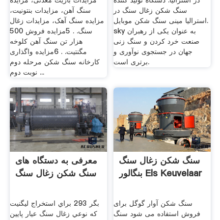
در استرالیا. دستگاه تولید کننده
مزایدات باریت معدنی، مزایده
سنگ شکن زغال سنگ در
سنگ آهن، مزایدات بنتونیت،
استرالیا مینی سنگ شکن موبایل.
مزایده سنگ آهک، مزایدات زغال
sky به عنوان یکی از رهبران
سنگ. . 5مزایده فروش 500
صنعت خرد کردن و سنگ زنی
هزار تن سنگ آهن کلوخه
جهان در جستجوی نوآوری و
مگنتیت. . 6مزایده واگذاری
برتری است.
کارخانه سنگ شکن مرحله دوم
نوبت دوم ...
سنگ شکن زغال سنگ
معرفی به دستگاه های
بنگالور Els Keuvelaar
سنگ شکن زغال سنگ
سنگ شکن آوار گوگل برای
بگر 293 براي استخراج ليگنيت
فروش استفاده می شود سنگ
كه نوعي زغال سنگ عيار پايين