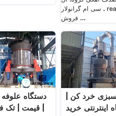
سی ام گرانولار . read more.
فروش ...
بزی خرد کن |
دستگاه علوفه 
 اینترنتی خرید
| قیمت | تک ف