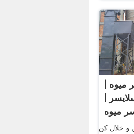
 میوه |
لایسر |
سر میوه
 و خلال کن