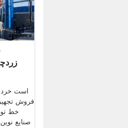
د
زردچو
است خرد ک
فروش تجهیزا
خط تول
صنايع نوين