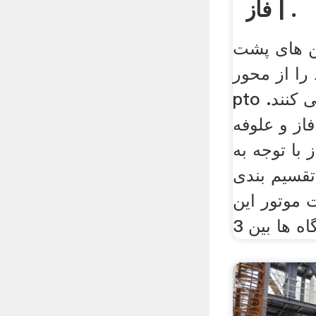
فاز | .
ن های پشت
را از محور
pto تراکتور دریافت می کنند.
از و علوفه
با توجه به
قسیم بندی
موتور این