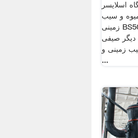
اه اسلایسر
یوه و سیب
زمینی BS500 : مناسب برای
 دیگر صیفی
یب زمینی و
...