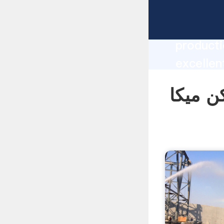
manufacturer Grasping 
producti
کن میکا supplier
create t