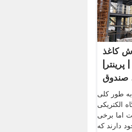
ش کاغذ
 پرینتر|
وق .
ه طور کلی
ه الکتریکی
 اما برخی
د دارند که