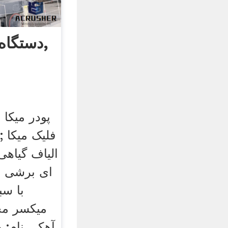
دستگاه تولید ورق میکا,
پودر میکا 
فلیک میکا 
الیاف گیاهی
ای برشی خ
با سب
میکسر م
آهکی نام: 