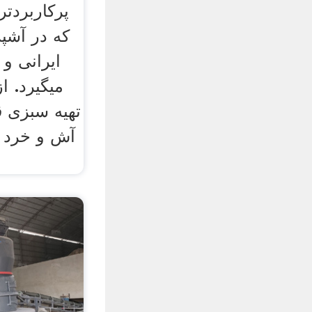
پرکاربردت
که در آشپز
ایرانی و
میگیرد. ا
تهیه سبزی 
آش و خرد ک