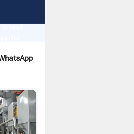
gth and
omers.