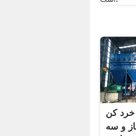
خرد کن
از و سه