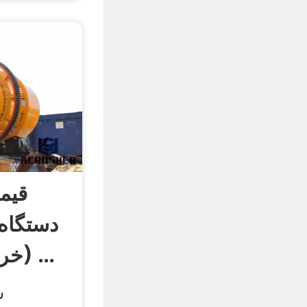
قیم
دستگاه
(خردکن آکا، دسینی ...
س