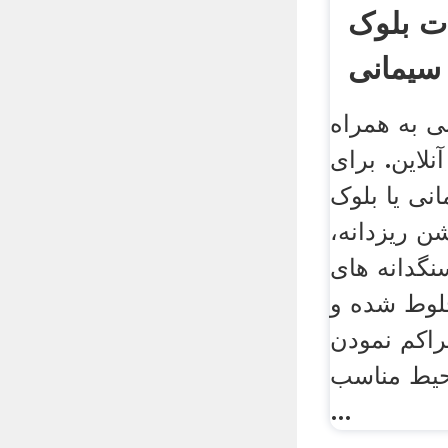
ت بلوک
سیمانی
ی به همراه
نلاین. برای
ی یا بلوک
ن ریزدانه،
نگدانه های
لوط شده و
راکم نمودن
یط مناسب
...