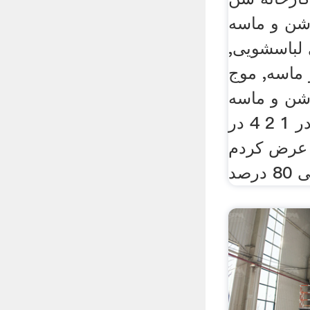
 شن و ماسه
 لباسشویی,
ماسه, موج
ن و ماسه
گرانیت مخلوط را در 1 2 4 در
 عرض کردم