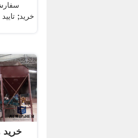
سفارش 
خرید; تایید
خرید 