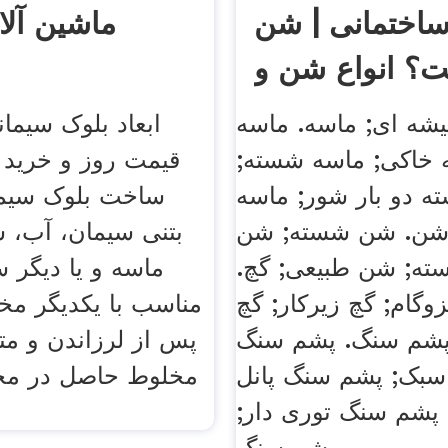
اختمانی | شن
ماشین آلا
؟ انواع شن و
لیست ...
شه ای; ماسه. ماسه
ابعاد بلوک سیمان
ه خاکی; ماسه شسته;
قیمت روز و خرید آ
 دو بار شور; ماسه
ساخت بلوک سیمان
شن. شن شسته; شن
بتنی سیمان، آب، ش
ه; شن طبیعی; گچ.
ماسه و یا دیگر س
زوگام; گچ زیرکار; گچ
مناسب با یکدیگر مخ
پشم سنگ. پشم سنگ
پس از لرزاندن و مت
 سبک; پشم سنگ پانل
مخلوط حاصل در مح
پشم سنگ توری دار;
پشم سنگ