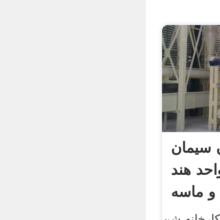
ن سیمان
حد هند
و ماسه
ارخانه شن