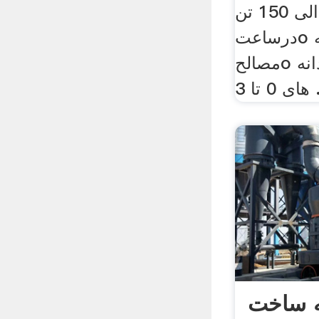
باظرفیت70الی 150 تن
درساعتo شستشوی بهینه
مصالحo برگشت کامل ریزدانه
 3 ...
 ساخت