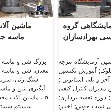
مایشگاهی گروه
ماشین آلا
سی بهرادسازان
ماسه جم
ین آزمایشگاه تیرچه
بزرگ شن و ماسه م
لوک; آموزش تکنسین
معدن. شن و ماسه م
آجر و پلی استایرین ;
سنگ زنی. سرن
مدیران کنترل کیفی
آبگیری شن و ماس
; دوره نقشه برداری;
ماشین آلات معدن 
ی تست جوش; اخبار;
سیستم شستش