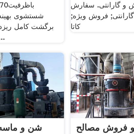
و گارانتی. سفارش
 گارانتی; فروش ویژه;
کاتا
های 0 تا
و فروش مصالح
شن و ماسه