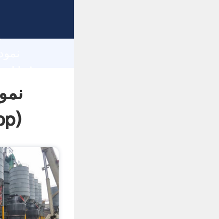
h
نمو
pp
)