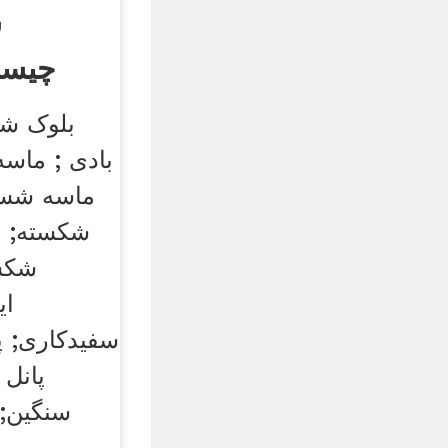
س
چیست
بلوک شی
بادی ; ماس
ماسه شسته
شکسته; 
شکست
ای
سفیدکاری; 
پانل
سنگین; 