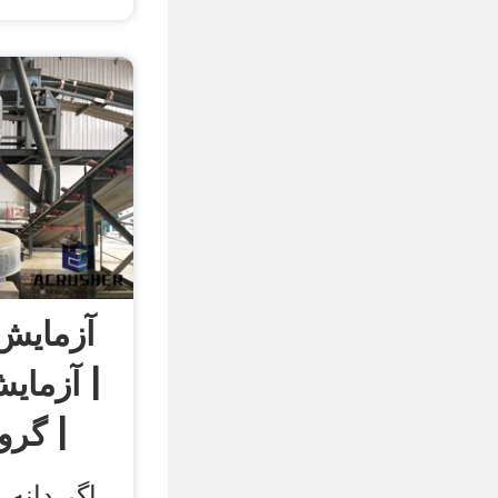
آزمایش 
| آزمای
| گر