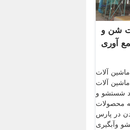
ت شن و
ع آوری
اشین آلات
اشین آلات
د شستشو و
ه محصولات
در پارس . o
و وآبگیری