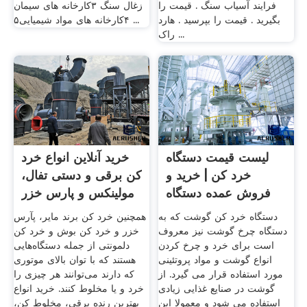
فرایند آسیاب سنگ . قیمت را
زغال سنگ ۳کارخانه های سیمان
بگیرید . قیمت را بپرسید . هارد
۴کارخانه های مواد شیمیایی۵ ...
راک ...
لیست قیمت دستگاه
خرید آنلاین انواع خرد
خرد کن | خرید و
کن برقی و دستی تفال،
فروش عمده دستگاه
مولینکس و پارس خزر
خرد کن ...
دستگاه خرد کن گوشت که به
همچنین خرد کن برند مایر، پآرس
دستگاه چرخ گوشت نیز معروف
خزر و خرد کن بوش و خرد کن
است برای خرد و چرخ کردن
دلمونتی از جمله دستگاه‌هایی
انواع گوشت و مواد پروتئینی
هستند که با توان بالای موتوری
مورد استفاده قرار می گیرد. از
که دارند می‌توانند هر چیزی را
گوشت در صنایع غذایی زیادی
خرد و یا مخلوط کنند. خرید انواع
استفاده می شود و معمولا این
بهترین رنده برقی، مخلوط کن،