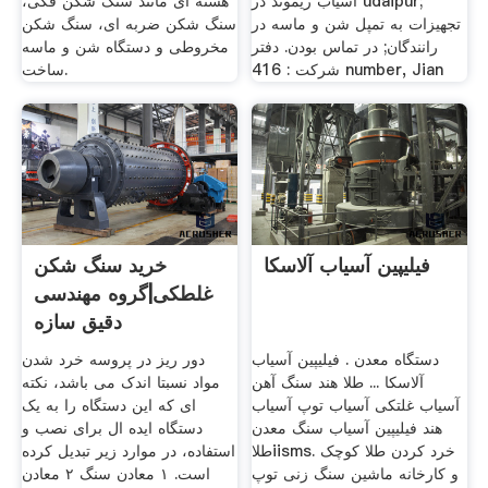
آسیاب ریموند در udaipur;
هسته ای مانند سنگ شکن فکی،
تجهیزات به تمپل شن و ماسه در
سنگ شکن ضربه ای، سنگ شکن
رانندگان; در تماس بودن. دفتر
مخروطی و دستگاه شن و ماسه
شرکت : 416 number, Jian
ساخت.
فیلیپین آسیاب آلاسکا
خرید سنگ شکن
غلطکی|گروه مهندسی
دقیق سازه
دستگاه معدن . فیلیپین آسیاب
دور ریز در پروسه خرد شدن
آلاسکا ... طلا هند سنگ آهن
مواد نسبتا اندک می باشد، نکته
آسیاب غلتکی آسیاب توپ آسیاب
ای که این دستگاه را به یک
هند فیلیپین آسیاب سنگ معدن
دستگاه ایده ال برای نصب و
طلاiisms. خرد کردن طلا کوچک
استفاده، در موارد زیر تبدیل کرده
و کارخانه ماشین سنگ زنی توپ
است. ۱ معادن سنگ ۲ معادن