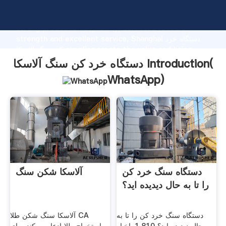
دستگاه خرد کن سنگ آلاسکا manufacturer Grasping
strong production capability, advanced research
strength and excellent service, Shanghai دستگاه خرد
کن سنگ آلاسکا supplier create the value and bring
values to all of customers.
دستگاه خرد کن سنگ آلاسکا Introduction(
WhatsApp
)
دستگاه سنگ خرد کن
آلاسکا شکن سنگ
را تا به حال دیدیده اید؟
دستگاه سنگ خرد کن را تا به
آلاسکا سنگ شکن طلا CA