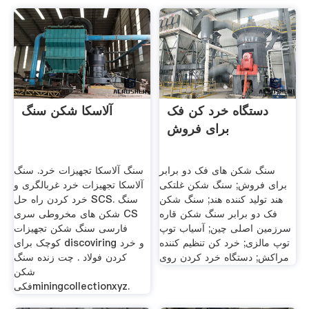
دستگاه خرد کن فک
آلاسکا شکن سنگ
برای فروش
سنگ شکن های فک دو برابر
سنگ آلاسکا تجهیزات خرد. سنگ
برای فروش; سنگ شکن غلتکی
آلاسکا تجهیزات خرد غربالگری و
هند تولید کننده هند; سنگ شکن
خرد کردن راه حل SCS. سنگ
فک دو برابر سنگ شکن قاره
شکن های مخروطی سری CS
سرزمین اصلی چین; آسیاب توپ
فارسی سنگ شکن تجهیزات
توپ مالزی; خرد کن تنظیم کننده
کوچک برای discoviring و خرد
مراکش; دستگاه خرد کردن روی
کردن فولاد . چت زنده سنگ
شکن
فکیminingcollectionxyz.