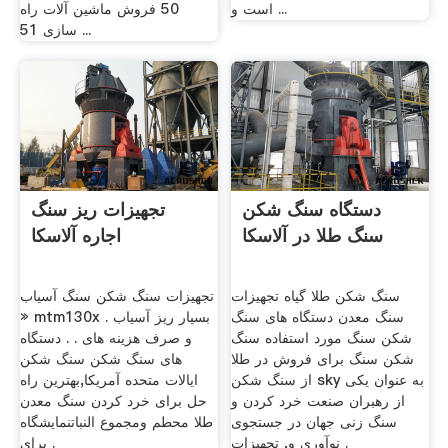
است و ...
50 فروش ماشین آلات راه
سازی 51 ...
دستگاه سنگ شکن
تجهیزات ریز سنگ
سنگ طلا در آلاسکا
اجاره آلاسکا
سنگ شکن طلا گیاه تجهیزات
تجهیزات سنگ شکن سنگ آسیاب
سنگ معدن دستگاه های سنگ
» mtm130x بسیار ریز آسیاب .
شکن سنگ مورد استفاده سنگ
و صرف هزینه های . . دستگاه
شکن سنگ برای فروش در طلا
های سنگ شکن سنگ شکن
از سنگ شکن sky به عنوان یکی
ایالات متحده آمریکا,بهترین راه
از رهبران صنعت خرد کردن و
حل برای خرد کردن سنگ معدن
سنگ زنی جهان در جستجوی
طلا محطم ومجموع النباتنمایشگاه
نوآوری و, تجهیزات .
برای .