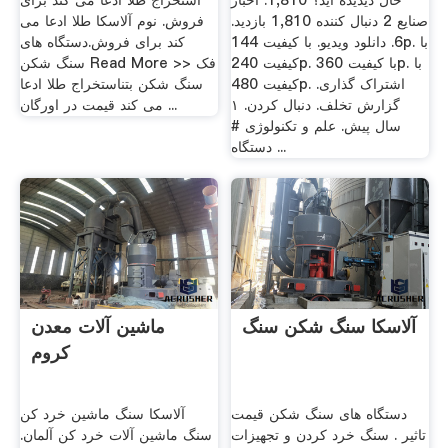
حال دیدیده اید؟ 1,810. اخبار
استخراج طلا ادعا می کند برای
صنایع 2 دنبال‌ کننده 1,810 بازدید.
فروش. نوم آلاسکا طلا ادعا می
6. دانلود ویدیو. با کیفیت 144p. با
کند برای فروش.دستگاه های
کیفیت 240p. با کیفیت 360p. با
سنگ شکن Read More >> فک
کیفیت 480p. اشتراک گذاری.
سنگ شکن بتن استخراج طلا ادعا
گزارش تخلف. دنبال کردن. ۱
می کند قیمت در اورگان ...
سال پیش. علم و تکنولوژی #
دستگاه ...
آلاسکا سنگ شکن سنگ
ماشین آلات معدن
کروم
دستگاه های سنگ شکن قیمت
آلاسکا سنگ ماشین خرد کن
تاثیر . سنگ خرد کردن و تجهیزات
سنگ ماشین آلات خرد کن آلمان.