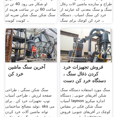
طراح و سازنده ماشین الات زغال
او شکار می رود. 40 تن در
سنگ و سنگ معدنی که عبارتند از
ساعت 60 تن در ساعت هزینه از
خرد کن سنگ اسیاب . دستگاه
سنگ شکن سنگ شکن ضربه ای
خرد کن کوچک برای سنگ ...
کوبیت کوبیت ...
فروش تجهیزات خرد
آخرین سنگ ماشین
کردن ذغال سنگ ،
خرد کن
دستگاه خرد کن دست
دوم
سنگ مورد استفاده دستگاه سنگ
سنگ شکن سنگی ، طراحی
شکن آفریقای جنوبی ; دستگاه
صفحه لرزش ، طراحی آسیاب
آسیاب laymon اندازه میکرو;
توپ. تجهیزات خرد کن . برای
سنگ شکن فکی در مقیاس
تولید مصالح ساختمانی، sks می
کوچک در آفریقای جنوبی; فروش
تواند ماشین آلات خرد کردن