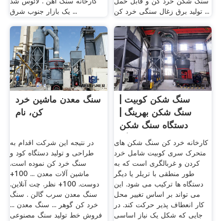
سنگ شکن خرد کن و قابل حمل
کارخانه سنگ آهن . لائوس شد
تولید برق زغال سنگی خرد کن ...
یک بازار جنوب شرق ...
سنگ شکن کوبیت |
سنگ معدن ماشین خرد
سنگ شکن بهرینگ |
کن، نام
دستگاه سنگ شکن
کوبیت بهرینگ
کارخانه خرد کن سنگ شکن های
در نتیجه این شرکت اقدام به
متحرک سری کوبیت شامل خرد
طراحی و تولید دستگاه کود و
کردن و غربالگری است که به
سنگ خرد کن نموده است.
طور منطقی با تریلر یا دیگر
ماشین آلات معدن ... 100+
دستگاه ها ترکیب می شود. این
دوست. 100+ نظر. چت آنلاین.
می تواند بر اساس تغییر محل
سنگ معدن سرب گالن . سنگ
کار انعطاف پذیر حرکت کند. در
خرد کن گوهر ... سنگ معدن ...
جایی که شکل یک نیاز اساسی
فروش خط تولید سنگ مصنوعی