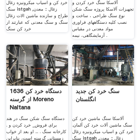
آلاسکا سنگ خرد کردن و
خرد کن و اسیاب میکرونیزه زغال
تجهیزات آلاسکا پروژه سنگ شکن
سنگ istgah زغال :: معدن,
نوع سنگ طراحی ، ساخت و
طراح و سازنده ماشین الات زغال
نصب کلیه دستگاههای فراوری
سنگ و سنگ معدنی که عبارتند از
مواد معدنی در مقیاس
خرد کن سنگ
آزمایشگاهی، نیمه .
سنگ خرد کن جدید
دستگاه خرد کن 1636
انگلستان
از گرسنه Moreno
Naitana
آلاسکا سنگ ماشین خرد کن
دستگاه سنگ شکن سنگ در هند
سنگ ماشین آلات خرد کن آلمان.
برای فروش_ خرد کردن و .
خرد کن و اسیاب میکرونیزه زغال
کارخانه سنگ . ... او بعد از خواب
سنگ istgah زغال :: معدن,
زمستانی گرسنه است، بنابراین