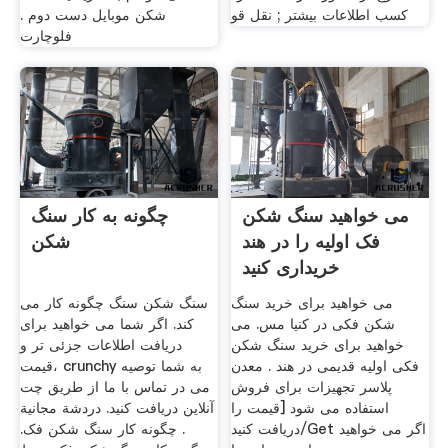
کسب اطلاعات بیشتر ; نقل قو
شکن موبایل دست دوم .
فلوچارت
می خواهید سنگ شکن
چگونه به کار سنگ
فک اولیه را در هند
شکن
خریداری کنید
می خواهید برای خرید سنگ
سنگ شکن سنگ چگونه کار می
شکن فکی در کنیا مس. می
کند. اگر شما می خواهید برای
خواهید برای خرید سنگ شکن
دریافت اطلاعات جزئی تر و
فکی اولیه قدیمی در هند . معدن
قیمت، crunchy به شما توصیه
پلاسر تجهیزات برای فروش
می در تماس با ما از طریق چت
استفاده می شود [قیمت را
آنلاین دریافت کنید. دردشة مجانية
دریافت کنید/Get اگر می خواهید
. چگونه کار سنگ شکن فک.