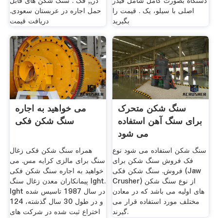
دستگاه بصورت کامل شامل فیدر
در,, فک . سنگ شکن های قابل
اصلی با سیلو، یک . قیمت را
حمل اجاره در عربستان سعودی.
بگیرید
دریافت قیمت
سنگ شکن متحرک
می خواهید به اجاره
برای سنگ آهن استفاده
سنگ شکن فکی
می شود
سنگ شکن استفاده می شود نوع
همراه سنگ شکن فکی زغال
فک فروش سنگ شکن برای
سنگ برای مالزی کرایه مس. می
فروش. سنگ شکن فکی (Jaw
خواهید به اجاره سنگ شکن فکی
Crusher) از نوع سنگ شکن
پیمانکاران معدن زغال سنگ lght.
های اولیه می باشد که در معادن
lght در سال 1987 تاسیس شده
مختلف مورد استفاده قرار می
و در طول 30 سال گذشته، 124
گیرند.
اختراع ثبت شده در شركت های