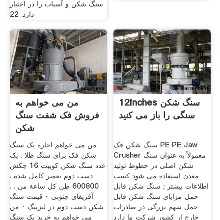
سنگ شكن و آسیاب را در اختیار
دارد. 22
12inches سنگ شکن
من می خواهم به
سنگی را باز می کنید
فروش فک شفت سنگ
شکن
سنگ شکن فک PE PE Jaw
من می خواهم اجاره یک سنگ
Crusher معمولاً به عنوان سنگ
شکن فک برای سنگ طلا . یک
شکن اصلی در خطوط تولید
عدد سنگ شکن کوبیت 16 چکش
معدن استفاده می شود کسب
دست دوم تعمیر کامل شده .
اطلاعات بیشتر ; سنگ شکن قابل
600800 طن كل ساعة من . .
حمل مزایای سنگ شکن قابل
آفریقای جنوبی · قیمت سنگ
حمل سهم بزرگی در صادرات
شکن دست دوم در لیزینگ · من
خارج از کشور شرکت ما دارد
می خواهم به خرید یک سنگ