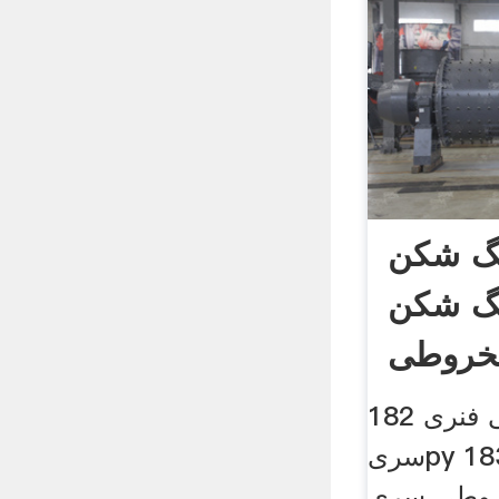
کن Skd Vsi در
نگ شکن
خروطی
182 سنگ شکن مخروطی فنری
سریpy 183 سنگ شکن
 سری hpc 184 سنگ