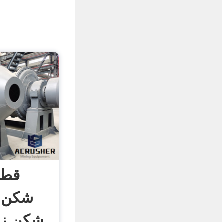
قطع
شکن 
شکن زغ