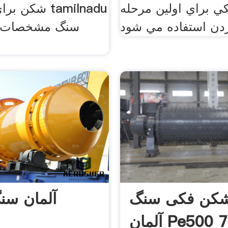
 براي اولين مرحله
شکن برای فرو
کن فکی سنگ
آلمان س
ن Pe500 750