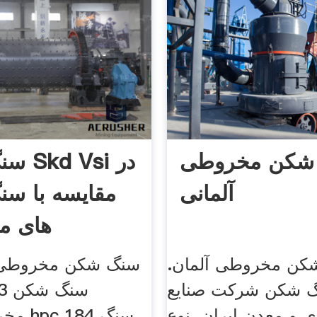
شکن مخروطی
سنگ ش
آلمانی
مقایسه با س
های م
کن مخروطی آلمان.
 شکن شرکت صنایع
 و معدن ایران. نوع
مخروطی