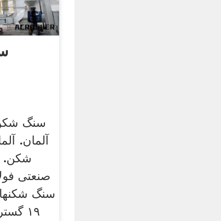
سن
سنگ شکن 
آلمان. آل
شکن. 
صنعتی فولا
سنگ شكنهاي
١٩ گست