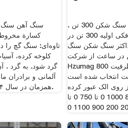
ظرفیت سنگ شکن 300 تن .
سنگ آهن سنگ 
سنگ شکن فکی اولیه 300 تن در
كسارة مخروطية
کثر سنگ شکن سنگ
تاوه‌ای: سنگ گچ را 
 در ساعت از شرکت
کلوخه کرده، آسیاب
Hzumag آلمان و با ظرفیت 800
گرد شود. به گرد . آ
ت انتخاب شده است
آلمانی و برادران ما
از روی الک عبور کرده
همزمان در سال ۱۸۶۴ ساختند.
و به 800 1000 0 تا 750 0 تا
200 200 90