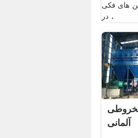
 فکی jc از فرز
در .
خروطی
آلمانی