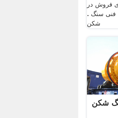
ش در tamilnadu
. سنگ مشخصات فنی سنگ
شکن
نگ شکن