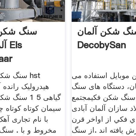
گ شکن آلمان
سنگ شکن 
DecobySan
aar
موبایل استفاده می
سنگ شکن 
مان، دستگاه های سنگ
هیدرولیک رانده آ
سنگ شکن فکیمجتمع
گیاهی 5 1 س
د سازان آلمان آبادی
سیمان کوتاه کوتاه چ
 فكي از اواخر قرن
با نام تجاری آ
رش يافته اند .از سنگ
مخروط و با . سن