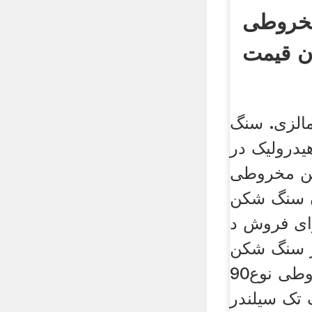
خروطی
ن قیمت
الزی. سنگ
یدرولیک در
ن مخروطی
ن سنگ شکن
ای فروش د
ز سنگ شکن
مخروطی نوع90 hcs (فشار
 سیلندر ) سری