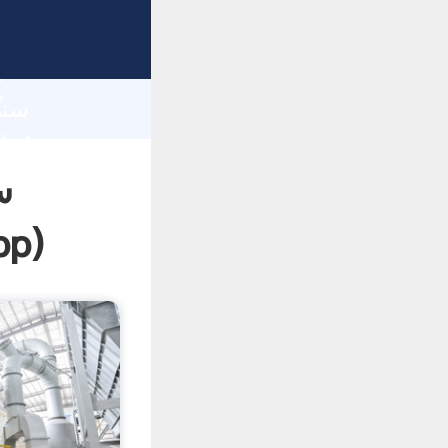
h
س
pp
)