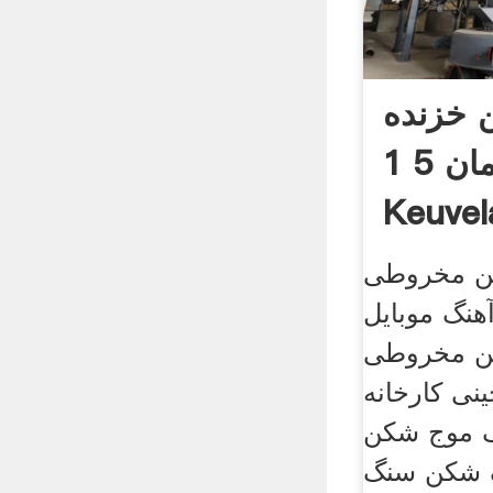
خزنده
آلمان 5 1 Els
Keuvel
مخروطی hst
هنگ موبایل
نگ شکن مخروطی
ینی کارخانه
هک موج شکن
گ شکن سنگ