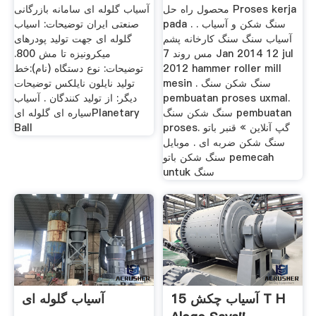
دستگاه های
محصول راه حل Proses kerja
آسیاب گلوله ای سامانه بازرگانی
pada . . سنگ شکن و آسیاب
صنعتی ایران توضیحات: اسیاب
آسیاب سنگ سنگ کارخانه پشم
گلوله ای جهت تولید پودرهای
مس روند 7 Jan 2014 12 jul
میکرونیزه تا مش 800.
توضیحات: نوع دستگاه (نام):خط
2012 hammer roller mill
mesin . سنگ شکن سنگ
تولید نایلون نایلکس توضیحات
دیگر: از تولید کنندگان . آسیاب
pembuatan proses uxmal.
سنگ شکن سنگ pembuatan
سیاره ای گلوله ایPlanetary
Ball
proses. گپ آنلاین » قنبر باتو
سنگ شکن ضربه ای . موبایل
سنگ شکن باتو pemecah
untuk سنگ
آسیاب چکش 15 T H
آسیاب گلوله ای