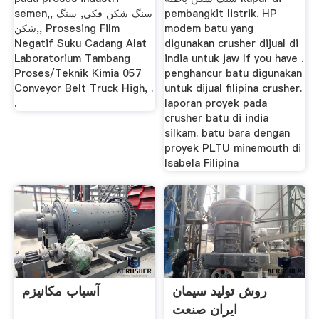
semen,, سنگ شکن فکی, سنگ
pembangkit listrik. HP
شکن,, Prosesing Film
modem batu yang
Negatif Suku Cadang Alat
digunakan crusher dijual di
Laboratorium Tambang
india untuk jaw If you have .
Proses/Teknik Kimia 057
penghancur batu digunakan
Conveyor Belt Truck High, .
untuk dijual filipina crusher.
.
laporan proyek pada
crusher batu di india
silkam. batu bara dengan
proyek PLTU minemouth di
Isabela Filipina
روش تولید سیمان
آسیاب مکانیزم
ایران صنعت