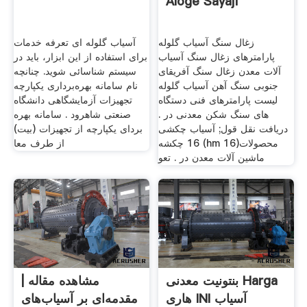
Aloge Sayaji
زغال سنگ آسیاب گلوله
آسیاب گلوله ای تعرفه خدمات
پارامترهای زغال سنگ آسیاب
برای استفاده از این ابزار، باید در
آلات معدن زغال سنگ آفریقای
سیستم شناسائی شوید. چنانچه
جنوبی سنگ آهن آسیاب گلوله
نام سامانه بهره‌برداری یکپارچه
لیست پارامترهای فنی دستگاه
تجهیزات آزمایشگاهی دانشگاه
های سنگ شکن معدنی در .
صنعتی شاهرود . سامانه بهره
دریافت نقل قول; آسیاب چکشی
بردای يکپارچه از تجهيزات (بيت)
16 چکشه (hm 16)محصولات
از طرف معا
ماشین آلات معدن در . تعو
بنتونیت معدنی Harga
مشاهده مقاله |
هاری INI آسیاب
مقدمه‌ای بر آسیاب‌های