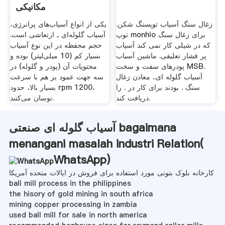
مکانیکی
زغال سنگ آسیاب توپسنگ شکن.
یکی از انواع آسیاب‌های پرانرژی،
توپ monhio برای زغال سنگ
آسیاب گلوله‌ای ـ ارتعاشی است.
که در شیلی کار نمی کند آسیاب
حجم محفظه در این نوع آسیاب
پر فشار تعلیقی. ماشین آسیاب
بسیار کم (10 میلی‌لیتر) بوده و
پودرهای سفت و سخت MSB.
محتویات آن (پودر و گلوله) در
آسیاب گلوله ای.. معادن زغال
سه جهت عمود بر هم با سرعت
سنگ . بودند برای کار در . را
بسیار بالا، حدود rpm 1200،
دریافت کند.
نوسان می‌کنند.
آسیاب گلوله ای صنعتی bagaimana
menangani masalah industri Relation(
WhatsApp
)
کارخانه بلوک بتونی مورد استفاده برای فروش در ایالات متحده آمریکا
ball mill process in the philippines
the hisory of gold mining in south africa
mining copper processing in zambia
used ball mill for sale in north america