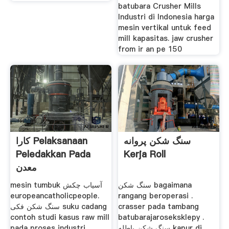
batubara Crusher Mills
Industri di Indonesia harga
mesin vertikal untuk feed
mill kapasitas. jaw crusher
from ir an pe 150
سنگ شکن پروانه
کارا Pelaksanaan
Peledakkan Pada
Kerja Roll
معدن
سنگ شکن bagaimana
mesin tumbuk آسیاب چکش
europeancatholicpeople.
rangang beroperasi .
سنگ شکن فکی suku cadang
crasser pada tambang
contoh studi kasus raw mill
batubarajaroseksklepy .
pada proses industri
سنگ شکن باطله kapur di