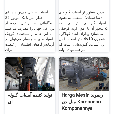
بدین منظور از آسیاب گلوله‌ای
آسیاب صنعتی می‌تواند دارای
(ساچمه‌ای) استفاده می‌شود.
قطر متر با یک موتور 22
آسیاب گلوله‌ای استوانه‌ای است
مگاواتی باشند و تقریبا درصد از
كه محور آن با افق زاویه كوچكی
برق کل جهان را مصرف می‌کنند.
می‌سازد ودارای ابعاد گوناگون
با این حال، از نسخه‌های کوچک
همچون 10×4 متر است. داخل
آسیاب‌های ساچمه‌ای می‌توان در
این آسیاب، گلوله‌هایی است كه
آزمایش‌گاه‌های اطمینان از کیفیت
در قسمتهای اولیه
برای
Harga Mesin ریموند
تولید کننده آسیاب گلوله
میل دن Komponen
ای
Komponennya