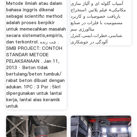
سازی
Metode ilmiah atau dalam
آسیاب گلوله ای و آلیاژ سازی
bahasa inggris dikenal
مکانیکی+ فیلم پلاتین :استخراج
sebagai scientific method
بازیافت خصوصیات و کاربرد
adalah proses berpikir
مسمومیت با فلزات در صنایع
untuk memecahkan masalah
متالورژی سم
secara sistematis,empiris,
شناسی،خطرات،ایمنی،کنترل
آلودگی در جوشکاری
dan terkontrol. چت زنده .
SMB PROJECT: CONTOH
STANDAR METODE
PELAKSANAAN . Jan 11,
2013 · Beton tidak
bertulang/beton tumbuk/
rabat beton dibuat dengan
adukan. 1PC : 3 Psr : 5krl
dipergunakan untuk lantai
kerja, lantai alas keramik
untuk