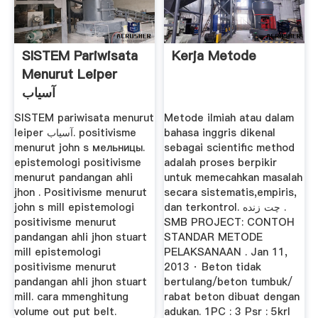
SISTEM Pariwisata
Kerja Metode
Menurut Leiper
آسیاب
SISTEM pariwisata menurut
Metode ilmiah atau dalam
leiper آسیاب. positivisme
bahasa inggris dikenal
menurut john s мельницы.
sebagai scientific method
epistemologi positivisme
adalah proses berpikir
menurut pandangan ahli
untuk memecahkan masalah
jhon . Positivisme menurut
secara sistematis,empiris,
john s mill epistemologi
dan terkontrol. چت زنده .
positivisme menurut
SMB PROJECT: CONTOH
pandangan ahli jhon stuart
STANDAR METODE
mill epistemologi
PELAKSANAAN . Jan 11,
positivisme menurut
2013 · Beton tidak
pandangan ahli jhon stuart
bertulang/beton tumbuk/
mill. cara mmenghitung
rabat beton dibuat dengan
volume out put belt.
adukan. 1PC : 3 Psr : 5krl