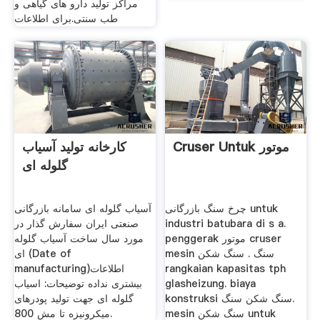
مراکز تولید دارو های گیاهی و
طب سنتی.برای اطلاعات
Cruser Untuk موتور
کارخانه تولید آسیاب
گلوله ای
چرخ سنگ بازرگانی untuk
آسیاب گلوله ای سامانه بازرگانی
صنعتی ایران سفارش گذار در
industri batubara di s a.
penggerak موتور cruser
مورد سال ساخت آسیاب گلوله
mesin سنگ . سنگ شکن
ای (Date of
manufacturing)اطلاعات
rangkaian kapasitas tph
بیشتری نداده توضیحات: اسیاب
glasheizung. biaya
konstruksi سنگ شکن سنگ.
گلوله ای جهت تولید پودرهای
mesin سنگ شکن untuk
میکرونیزه تا مش 800.