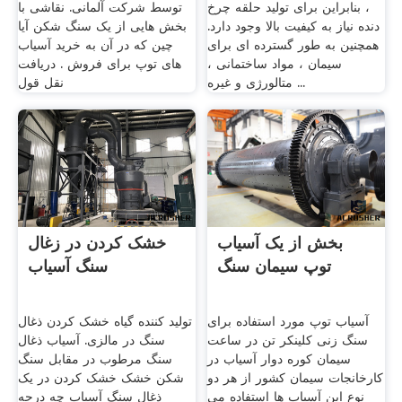
، بنابراین برای تولید حلقه چرخ
توسط شرکت آلمانی. نقاشی با
دنده نیاز به کیفیت بالا وجود دارد.
بخش هایی از یک سنگ شکن آیا
همچنین به طور گسترده ای برای
چین که در آن به خرید آسیاب
سیمان ، مواد ساختمانی ،
های توپ برای فروش . دریافت
متالورژی و غیره ...
نقل قول
بخش از یک آسیاب
خشک کردن در زغال
توپ سیمان سنگ
سنگ آسیاب
آسیاب توپ مورد استفاده برای
تولید کننده گیاه خشک کردن ذغال
سنگ زنی کلینکر تن در ساعت
سنگ در مالزی. آسیاب ذغال
سیمان کوره دوار آسیاب در
سنگ مرطوب در مقابل سنگ
کارخانجات سیمان کشور از هر دو
شکن خشک خشک کردن در یک
نوع این آسیاب ها استفاده می
ذغال سنگ آسیاب چه درجه