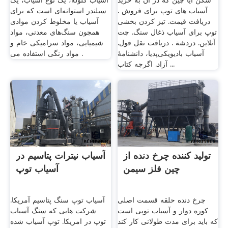
شکن آیا چین که در آن به خرید
آسیاب گلوله، یک نوع آسیاب، یک
آسیاب های توپ برای فروش .
سیلندر استوانه‌ای است که برای
دریافت قیمت. تیز کردن بخشی
آسیاب یا مخلوط کردن موادی
توپ برای آسیاب ذغال سنگ. چت
همچون سنگ‌های معدنی، مواد
آنلاین. دردشة . دریافت نقل قول.
شیمیایی، مواد سرامیکی خام و
آسیاب بادیویکی‌پدیا، دانشنامهٔ
مواد رنگی استفاده می .
آزاد. اگرچه کتاب ...
تولید کننده چرخ دنده از
آسیاب نیترات پتاسیم در
چین فلز سیمن
آسیاب توپ
چرخ دنده حلقه قسمت اصلی
آسیاب توپ سنگ پتاسیم آمریکا.
کوره دوار و آسیاب توپی است
شرکت هایی که سنگ آسیاب
که باید برای مدت طولانی کار کند
توپ در امریکا. توپ آسیاب شده