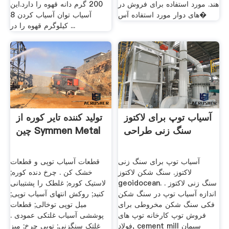
هند. مورد استفاده برای فروش در
200 گرم دانه قهوه را دارد.این
های دوار مورد استفاده آس�
آسیاب توان آسیاب کردن 8
کیلوگرم قهوه را در ...
آسیاب توپ برای لاکتوز
تولید کننده تایر کوره از
سنگ زنی طراحی
چین Symmen Metal
آسیاب توپ برای سنگ زنی
قطعات آسیاب توپی و قطعات
لاکتوز. سنگ شکن لاکتوز
خشک کن . چرخ دنده کوره;
geoidocean. سنگ زنی لاکتوز .
لاستیک کوره; غلطک را پشتیبانی
اندازه آسیاب توپ در سنگ شکن
کنید; روکش انتهای آسیاب توپی;
فکی سنگ شکن مخروطی برای
میل توپی توخالی; قطعات
فروش توپ کارخانه توپ های
پوششی آسیاب غلتکی عمودی .
فولاد, cement mill سیمان
غلتک سنگزنی; توپی چرخ; میز