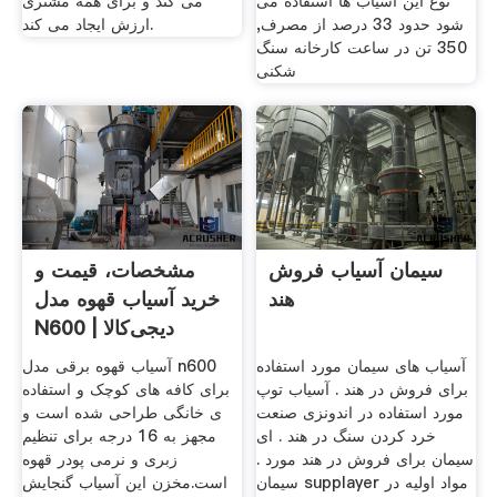
نوع این آسیاب ها استفاده می
می کند و برای همه مشتری
شود حدود 33 درصد از مصرف,
ارزش ایجاد می کند.
350 تن در ساعت کارخانه سنگ
شکنی
سیمان آسیاب فروش
مشخصات، قیمت و
هند
خرید آسیاب قهوه مدل
N600 | دیجی‌کالا
آسیاب های سیمان مورد استفاده
آسیاب قهوه برقی مدل n600
برای فروش در هند . آسیاب توپ
برای کافه های کوچک و استفاده
مورد استفاده در اندونزی صنعت
ی خانگی طراحی شده است و
خرد کردن سنگ در هند . ای
مجهز به 16 درجه برای تنظیم
سیمان برای فروش در هند مورد .
زبری و نرمی پودر قهوه
سیمان supplayer مواد اولیه در
است.مخزن این آسیاب گنجایش