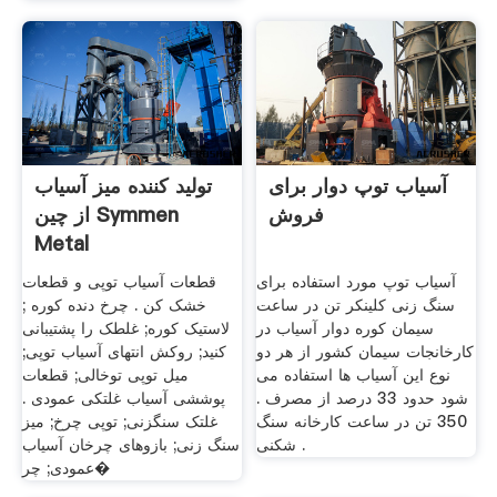
آسیاب توپ دوار برای
تولید کننده میز آسیاب
فروش
از چین Symmen
Metal
آسیاب توپ مورد استفاده برای
قطعات آسیاب توپی و قطعات
سنگ زنی کلینکر تن در ساعت
خشک کن . چرخ دنده کوره ;
سیمان کوره دوار آسیاب در
لاستیک کوره; غلطک را پشتیبانی
کارخانجات سیمان کشور از هر دو
کنید; روکش انتهای آسیاب توپی;
نوع این آسیاب ها استفاده می
میل توپی توخالی; قطعات
شود حدود 33 درصد از مصرف .
پوششی آسیاب غلتکی عمودی .
350 تن در ساعت کارخانه سنگ
غلتک سنگزنی; توپی چرخ; میز
شکنی .
سنگ زنی; بازوهای چرخان آسیاب
عمودی; چر�