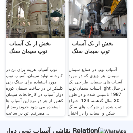
بخش از یک آسیاب
بخش از یک آسیاب
توپ سیمان سنگ
توپ سیمان سنگ
آسیاب توپ در صنایع سیمان
توپ آسیاب هزینه برای تن در
سیمان. هر چیزی که در مورد
کارخانه تولید سیمان. آسیاب توپ
آسیاب های سیمان. طراحی یک
مورد استفاده برای سنگ زنی
آسیاب سیمان توپ lght در سال
کلینکر تن در ساعت سیمان کوره
1987 تاسیس شده و در طول
دوار آسیاب در کارخانجات سیمان
30 سال گذشته، 124 اختراع
کشور از هر دو نوع این آسیاب ها
ثبت شده در شركت های سنگ
استفاده می شود حدوددرصد از
شكن و آسیاب را در اختیار .
مصرف, .تن در ساعت ...
نقاشی آسیاب توپی دوار Relation(