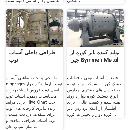
شکنی .
همسان را ارائه می دهیم. سنگ
تولید کننده تایر کوره از
طراحی داخلی آسیاب
چین Symmen Metal
توپ
قطعات آسیاب توپی و قطعات
طراحی و تخلیه نقاشی آسیاب
خشک کن . ... شرکت ما با توجه
diapragm توپ . آزمایشگاه دوار
به نقاشی های مشتری پردازش
افقی توپ فروش آسیابتجهیزات
انواع لاستیک کوره دوار ، روند
معدنآسیاب ریموند آسیاب توپ
بهینه شده و کیفیت عالی ، برای
برای فرآیند . live Chat چت
اطمینان از اینکه پردازش تایر
زنده مالزی کارخانه های توپ
کوره دوار و تجهیزات کوره ...
برای شکلات. دریافت قیمت .
توپ آسیاب طراحی ساخت و
ساز آسیاب های ...