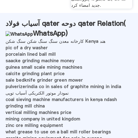
جدید امضاء کرد.
آسیاب فولاد qater دوحه qater Relation(
WhatsApp
)
کارخانه معدن سنگ سنگ شکن سنگ شکن Kenya هند
pic of a dry washer
porcelain lined ball mill
saacke grinding machine money
guinea small scale mining machines
calcite grinding plant price
sale bedknife grinder green mower
pulverizerindia co in sales of graphite mining in india
نمودار موتور الکتریکی آسیاب توپی
coal sieving machine manufacturers in kenya ndash
grinding mill china
vertical milling machines price
mining company in united kingdom
zinc ore milling equipment
what grease to use on a ball mill roller bearings