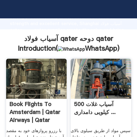
آسیاب فولاد qater دوحه qater manufacturer Grasping
strong production capability, advanced research
strength and excellent service, Shanghai آسیاب فولاد
qater دوحه qater supplier create the value and bring
values to all of customers.
آسیاب فولاد qater دوحه qater
Introduction(
WhatsApp
)
آسیاب غلات 500
Book Flights To
کیلویی دامداری ...
Amsterdam | Qatar
Airways | Qatar
Airways
سپس مواد از طریق سیلوی بالای
با رزرو پروازهای خود به مقصد