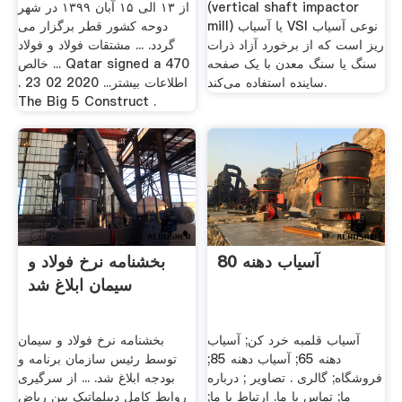
(vertical shaft impactor
از ۱۳ الی ۱۵ آبان ۱۳۹۹ در شهر
mill) یا آسیاب VSI نوعی آسیاب
دوحه کشور قطر برگزار می
ریز است که از برخورد آزاد ذرات
گردد. ... مشتقات فولاد و فولاد
سنگ یا سنگ معدن با یک صفحه
خالص ... Qatar signed a 470
ساینده استفاده می‌کند.
. اطلاعات بیشتر... 2020 02 23
The Big 5 Construct .
آسیاب دهنه 80
بخشنامه نرخ فولاد و
سیمان ابلاغ شد
آسیاب قلمبه خرد کن; آسیاب
بخشنامه نرخ فولاد و سیمان
دهنه 65; آسیاب دهنه 85;
توسط رئیس سازمان برنامه و
فروشگاه; گالری . تصاویر ; درباره
بودجه ابلاغ شد. ... از سرگیری
ما; تماس با ما. ارتباط با ما;
روابط کامل دیپلماتیک بین ریاض