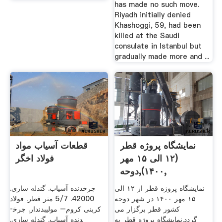
has made no such move.
Riyadh initially denied
Khashoggi, 59, had been
killed at the Saudi
consulate in Istanbul but
gradually made more and ...
نمایشگاه پروژه قطر
قطعات آسیاب مواد
(۱۲ الی ۱۵ مهر
فولاد اخگر
۱۴۰۰),دوحه,
نمایشگاه پروژه قطر از ۱۲ الی
چرخ­دنده آسیاب. گندله سازی.
۱۵ مهر ۱۴۰۰ در شهر دوحه
42000. 5/7 متر قطر. فولاد
کشور قطر برگزار می
کربنی کروم– مولیبدن­دار. چرخ­
گردد.نمایشگاه پروژه قطر به
دنده آسیاب. گندله سازی.