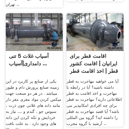
تهران ...
اقامت قطر برای
آسیاب غلات 5 تنی
ایرانیان | اقامت کشور
دامداری|آسیاب ...
قطر | اخذ اقامت قطر
...
آیا می خواهید مهاجرت به قطر
یکی از صنایع پر کاربرد در این
داشته باشید؟ آیا در رابطه با
زمینه صنایع پرورش دام و طیور
مهاجرت و اخذ اقامت به قطر
میباشد . در هر دو صنعت جهت
اطلاعاتی دارید؟ مهاجرت به قطر
میکس کردن مواد مغزی مغز دار
برای چه افرادی امکانپذیر می
مانند دانه های غلاتی چون ذرت ،
باشد؟ آیا قصد مهاجرت به قطر
سبوس جو ، گندم و ..... نیاز به
را داشته اید؟ گروه بین المللی
خردایش و تکه کردن این دانه
آرشید با گروه مجرب ...
های وجود دارد . به علت بافت