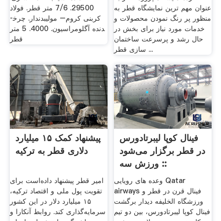
عنوان مهم ترین نمایشگاه قطر به
29500. 7/6 متر قطر. فولاد
منظور پر رنگ نمودن محصولات و
کربنی کروم– مولیبدن­دار. چرخ­
خدمات مورد نیاز برای بخش در
دنده آگلومراسیون. 4000. 5 متر
حال رشد و پرسرعت ساختمان
قطر
سازی قطر ...
فینال کوپا لیبرتادورس
پیشنهاد کمک ۱۵ میلیارد
در قطر برگزار می‌شود
دلاری قطر به ترکیه
:: ورزش سه
وعده های رویایی Qatar
امیر قطر پیشنهاد داده‌است برای
airways فینال قرن در قطر و
تقویت پول ملی و اقتصاد ترکیه،
ورزشگاه الخلیفه دیدار برگشت
۱۵ میلیارد دلار در این کشور
فینال کوپا لیبرتادورس، بین دو تیم
سرمایه‌گذاری کند. روابط آنکارا و