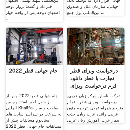
جهانی قرار دارد که توسط بانک
بین‌المللی شهید بهشتی اصفهان
جهانی، سازمان ملل و صندوق
خبر داد و گفت: پرواز دوحه
بین‌المللی پول جمع ...
اصفهان دوحه پس از وقفه چهار
...
درخواست ویزای قطر
جام جهانی قطر 2022
تجارت با قطر دانلود
فرم درخواست ویزای
...
شرکت ناسار, مرکز زبان عربی,
جام جهانی قطر 2022. پس از
درخواست ویزای قطر, اعزام
باز شدن اخیر استادیوم بین
مترجم همراه عربی, ترجمه متون
المللی Khalifa، ساخت و ساز
عربی, راننده عرب زبان, جذب
به سرعت در سراسر سایت های
بیمار عرب, آموزش زبان عربی
استادیوم مسابقات پیش از
مسابقات جام جهانی قطر 2022