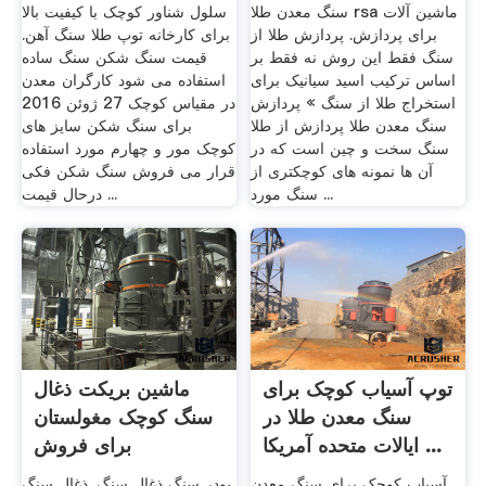
سنگ معدن طلا rsa ماشین آلات
سلول شناور کوچک با کیفیت بالا
برای پردازش. پردازش طلا از
برای کارخانه توپ طلا سنگ آهن.
سنگ فقط این روش نه فقط بر
قیمت سنگ شکن سنگ ساده
اساس ترکیب اسید سیانیک برای
استفاده می شود کارگران معدن
استخراج طلا از سنگ » پردازش
در مقیاس کوچک 27 ژوئن 2016
سنگ معدن طلا پردازش از طلا
برای سنگ شکن سایز های
سنگ سخت و چین است که در
کوچک مور و چهارم مورد استفاده
آن ها نمونه های کوچکتری از
قرار می فروش سنگ شکن فکی
سنگ مورد ...
درحال قیمت ...
توپ آسیاب کوچک برای
ماشین بریکت ذغال
سنگ معدن طلا در
سنگ کوچک مغولستان
ایالات متحده آمریکا ...
برای فروش
آسیاب کوچک برای سنگ معدن
پودر سنگ ذغال سنگ. ذغال سنگ