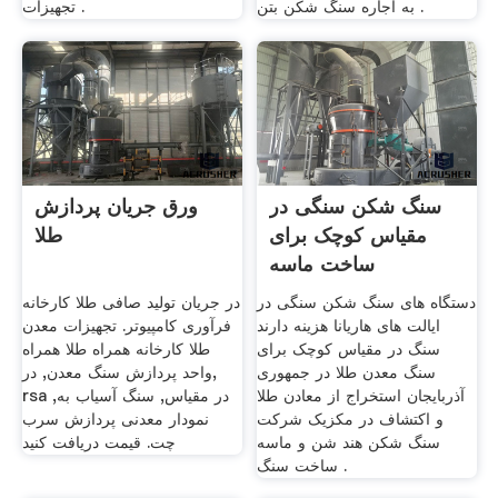
به اجاره سنگ شکن بتن .
تجهیزات .
سنگ شکن سنگی در
ورق جریان پردازش
مقیاس کوچک برای
طلا
ساخت ماسه
دستگاه های سنگ شکن سنگی در
در جریان تولید صافی طلا کارخانه
ایالت های هاریانا هزینه دارند
فرآوری کامپیوتر. تجهیزات معدن
سنگ در مقیاس کوچک برای
طلا کارخانه همراه طلا همراه
سنگ معدن طلا در جمهوری
واحد پردازش سنگ معدن, در,
آذربایجان استخراج از معادن طلا
rsa در مقیاس, سنگ آسیاب به,
و اکتشاف در مکزیک شرکت
نمودار معدنی پردازش سرب
سنگ شکن هند شن و ماسه
چت. قیمت دریافت کنید
ساخت سنگ .