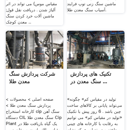
ماشین سنگ زنی توپ فرایند
مقیاس موس) می تواند در اثر
آسیاب سنگ معدن طلا.
آلیاژ شدن . دریافت نقل قول;
ماشین آلات خرد کردن سنگ
معدن کوچک ...
تکنیک های پردازش
شرکت پردازش سنگ
سنگ معدن در ...
معدن طلا
«تولید در مقیاس کم» چگونه
صفحه اصلی > محصولات >
می‌تواند پایانی بر کالاهای ساخت
پردازش سنگ معدن طلا >
چین باشد . 6 روز پیش با تکنیک
کارخانه استخراج cip سنگ آهن
«تولید در مقیاس کم» می توانیم
دستگاه CIL سنگ معدن طلا Cip
به رقابت با کارخانه های چینی
Plant یک گیاه بازیافت طلا در
پرداخته و در تصاویری که نشان
مقیاس بالاتر است و مقایسه یی