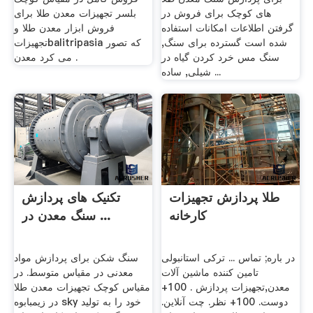
های کوچک برای فروش در
بلسر تجهیزات معدن طلا برای
گرفتن اطلاعات امکانات استفاده
فروش ابزار معدن طلا و
شده است گسترده برای سنگ,
تجهیزاتbalitripasia که تصور
سنگ مس خرد کردن گیاه در
می کرد معدن .
شیلی, ساده ...
طلا پردازش تجهیزات
تکنیک های پردازش
کارخانه
سنگ معدن در ...
در باره; تماس ... ترکی استانبولی
سنگ شکن برای پردازش مواد
تامین کننده ماشین آلات
معدنی در مقیاس متوسط. در
معدن,تجهیزات پردازش . 100+
مقیاس کوچک تجهیزات معدن طلا
دوست. 100+ نظر. چت آنلاین.
در زیمبابوه sky خود را به تولید