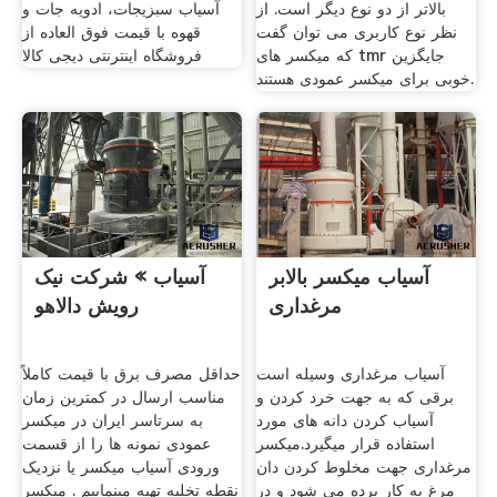
بالاتر از دو نوع دیگر است. از
آسیاب سبزیجات، ادویه جات و
نظر نوع کاربری می توان گفت
قهوه با قیمت فوق العاده از
که میکسر های tmr جایگزین
فروشگاه اینترنتی دیجی کالا
خوبی برای میکسر عمودی هستند.
آسیاب میکسر بالابر
آسیاب » شرکت نیک
مرغداری
رویش دالاهو
آسیاب مرغداری وسیله است
حداقل مصرف برق با قیمت کاملاً
برقی که به جهت خرد کردن و
مناسب ارسال در کمترین زمان
آسیاب کردن دانه های مورد
به سرتاسر ایران در میکسر
استفاده قرار میگیرد.میکسر
عمودی نمونه ها را از قسمت
مرغداری جهت مخلوط کردن دان
ورودی آسیاب میکسر یا نزدیک
مرغ به کار برده می شود و در
نقطه تخلیه تهیه مینماییم . میکسر