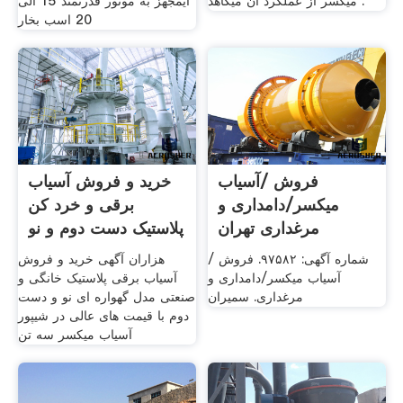
میکسر از عملکرد آن میکاهد .
ایمجهز به موتور قدرتمند 15 الی
20 اسب بخار
فروش /آسیاب
خرید و فروش آسیاب
میکسر/دامداری و
برقی و خرد کن
مرغداری تهران
پلاستیک دست دوم و نو
در شیپور
شماره آگهی: ۹۷۵۸۲. فروش /
هزاران آگهی خرید و فروش
آسیاب میکسر/دامداری و
آسیاب برقی پلاستیک خانگی و
مرغداری. سمیران
صنعتی مدل گهواره ای نو و دست
دوم با قیمت های عالی در شیپور
آسیاب میکسر سه تن