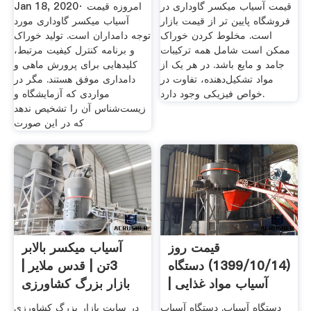
قیمت آسیاب میکسر گاوداری در
Jan 18, 2020· امروزه قیمت
فروشگاه پایین تر از قیمت بازار
آسیاب میکسر گاوداری مورد
است. مخلوط کردن خوراک
توجه دامداران است. تولید خوراک
ممکن است شامل همه ترکیبات
و برنامه کنترل کیفیت مرتبط،
جامد و مایع باشد. در هر یک از
کلیدهایی برای پرورش ماهی و
مواد تشکیل‌دهنده، تفاوت در
دامداری موفق هستند. مگر در
خواص فیزیکی وجود دارد.
مواردی که آزمایشگاه و
زیست‌شناس آن را تشخیص ندهد
که در این صورت
قیمت روز
آسیاب میکسر بالابر
(1399/10/14) دستگاه
3تن | قدس ملایر |
آسیاب مواد غذایی |
بازار بزرگ کشاورزی
ویترین نت
دستگاه آسیاب. دستگاه آسیاب
در سایت بازار بزرگ کشاورزی