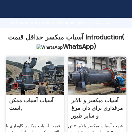
آسیاب میکسر حداقل قیمت manufacturer Grasping strong
production capability, advanced research strength
and excellent service, Shanghai آسیاب میکسر حداقل
قیمت supplier create the value and bring values to all
of customers.
آسیاب میکسر حداقل قیمت Introduction(
WhatsApp
)
آسیاب میکسر و بالابر
آسیاب آسیاب ممکن
مرغداری برای دان مرغ
است,
و سایر طیور
قیمت آسیاب میکسر بالابر ۳ تن
قیمت آسیاب میکسر گاوداری با