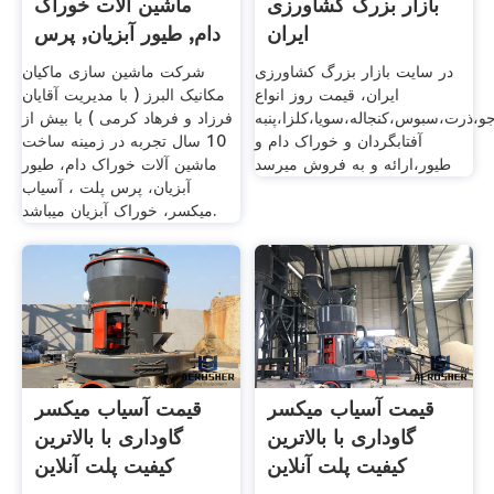
بازار بزرگ کشاورزی
ماشین آلات خوراک
ایران
دام, طیور آبزیان, پرس
در سایت بازار بزرگ کشاورزی
شرکت ماشین سازی ماکیان
ایران، قیمت روز انواع
مکانیک البرز ( با مدیریت آقایان
و،ذرت،سبوس،کنجاله،سویا،کلزا،پنبه
فرزاد و فرهاد کرمی ) با بیش از
آفتابگردان و خوراک دام و
10 سال تجربه در زمینه ساخت
طیور،ارائه و به فروش میرسد
ماشین آلات خوراک دام، طیور
آبزیان، پرس پلت ، آسیاب
میکسر، خوراک آبزیان میباشد.
قیمت آسیاب میکسر
قیمت آسیاب میکسر
گاوداری با بالاترین
گاوداری با بالاترین
کیفیت پلت آنلاین
کیفیت پلت آنلاین