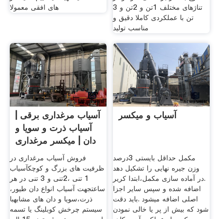
تناژهای مختلف 1تن و 2تن و 3
های افقی معمولا
تن با عملکردی کاملا دقیق و
مناسب تولید
آسیاب و میکسر
آسیاب مرغداری برقی |
آسیاب ذرت و سویا و
دان | میکسر مرغداری
مکمل حداقل بایستی 3درصد
فروش آسیاب مرغداری در
وزن جیره نهایی را تشکیل دهد
ظرفیت های بزرگ و کوچکآسیاب
.در آماده سازی مکمل،ابتدا کریر
1 تنی ،2تنی و 3 تنی در هر
اضافه شده و سپس سایر اجزا
ساعتجهت آسیاب انواع دان طیور،
اصلی اضافه میشود .باید دقت
ذرت،سویا و دان های مشابهبا
شود که بیش از پر یا خالی نمودن
سیستم چرخش کوبلینگ یا تسمه