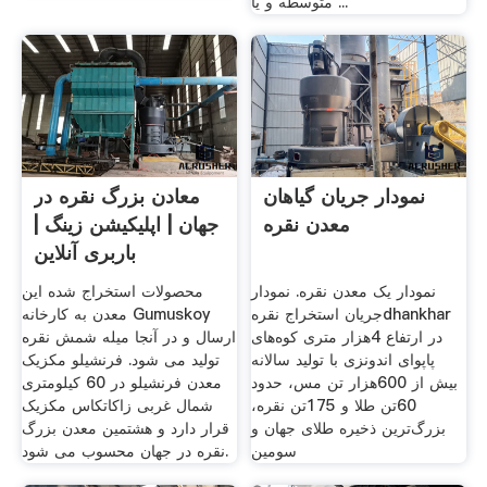
متوسطه و یا ...
نمودار جریان گیاهان
معادن بزرگ نقره در
معدن نقره
جهان | اپلیکیشن زینگ |
باربری آنلاین
نمودار یک معدن نقره. نمودار
محصولات استخراج شده این
جریان استخراج نقرهdhankhar
معدن به کارخانه Gumuskoy
در ارتفاع 4هزار متری کوه‌های
ارسال و در آنجا میله شمش نقره
پاپوای اندونزی با تولید سالانه
تولید می شود. فرنشیلو مکزیک
بیش از 600هزار تن مس، حدود
معدن فرنشیلو در 60 کیلومتری
60تن طلا و 175تن نقره،
شمال غربی زاکاتکاس مکزیک
بزرگ‌ترین ذخیره طلای جهان و
قرار دارد و هشتمین معدن بزرگ
سومین
نقره در جهان محسوب می شود.