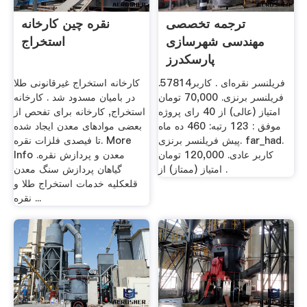
ترجمه تخصصی
نقره چین کارخانه
مهندسی شهرسازی
استخراج
پارسکدرز
فریلنسر نقره‌ای . کاربر57814.
کارخانه استخراج غیرقانونی طلا
فریلنسر برنزی. 70,000 تومان
در بامیان مسدود شد . کارخانه
امتیاز (عالی) از 40 رای پروژه
استخراج, کارخانه برای تفحص از
موفق : 123 رتبه: 460 ده ماه
بعضی موادهای معدن ايجاد شده
پیش فریلنسر برنزی. far_had.
تا فيصدی فلزات نقره. More
کاربر عادی. 120,000 تومان
Info معدن و پردازش نقره.
امتیاز (ممتاز) از .
گیاهان پردازش سنگ معدن
قلعکلیه خدمات استخراج طلا و
نقره ...