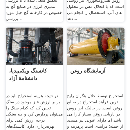
روش هیدرومتالورژی نیز روشی
تحقیق سعی شده تا با بررسی
است که با انحلال مس در محلول
ممیزی انرژی در صنایع گچ به‌
های آبی، استحصال را انجام می
خصوص در کارخانه گچ جبل مورد
دهد ...
بررسی ...
آزمایشگاه روغن
کانسنگ ویکی‌پدیا،
دانشنامهٔ آزاد
استخراج توسط حلال هگزان رایج
در نتیجه هزینه استخراج باید در
ترین فرآیند استخراج در صنایع
برابر ارزش فلز موجود در سنگ
روغن است. در حالیکه این روش
تعیین کند که کدام سنگ را
در بازیابی روغن بسیار کارا می
می‌توان پردازش کرد و چه سنگی
باشد اما دارای عیوبی نیز هست.
درجه ارزش کمی برای
از جمله: فرآیندی است پرهزینه و
بهره‌برداری دارد. کانسنگ‌های