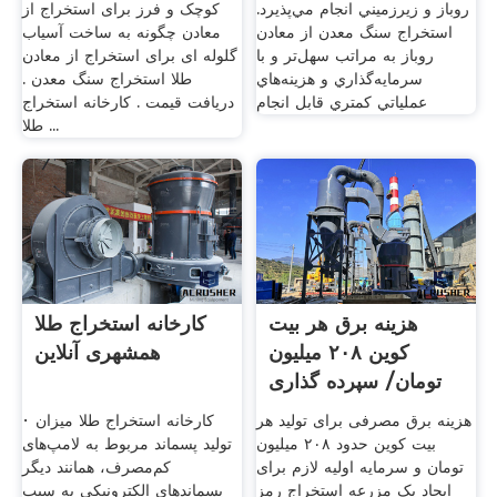
روباز و زيرزميني انجام مي‌‌پذيرد.
کوچک و فرز برای استخراج از
استخراج سنگ معدن از معادن
معادن چگونه به ساخت آسیاب
روباز به مراتب سهل‌تر و با
گلوله ای برای استخراج از معادن
سرمايه‌گذاري و هزينه‌هاي
طلا استخراج سنگ معدن .
عملياتي كمتري قابل انجام
دریافت قیمت . کارخانه استخراج
طلا ...
هزینه برق هر بیت
کارخانه استخراج طلا
کوین ۲۰۸ میلیون
همشهری آنلاین
تومان/ سپرده گذاری
در ...
هزینه برق مصرفی برای تولید هر
· کارخانه استخراج طلا میزان
بیت کوین حدود ۲۰۸ میلیون
تولید پسماند مربوط به لامپ‌های
تومان و سرمایه اولیه لازم برای
کم‌مصرف، همانند دیگر
ایجاد یک مزرعه استخراج رمز
پسماندهای الکترونیکی به سبب