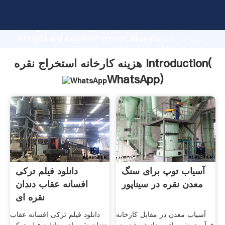
هزینه کارخانه استخراج نقره manufacturer Grasping
strong production capability, advanced research
strength and excellent service, Shanghai هزینه کارخانه
استخراج نقره supplier create the value and bring
values to all of customers.
هزینه کارخانه استخراج نقره Introduction(
WhatsApp
)
آسیاب توپ برای سنگ
دانلود فیلم ترکی
معدن نقره در سیناپور
افسانه عقاب دندان
نقره ای
آسیاب معدن در مقابل کارخانه
دانلود فیلم ترکی افسانه عقاب