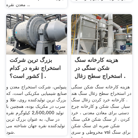
معدن نقره ...
هزینه کارخانه سنگ
بزرگ ترین شرکت
شکن سنگی در
استخراج نقره در کدام
استخراج سطح زغال .
کشور است؟ | .
هزینه کارخانه سنگ شکن سنگی
پنیولس، شرکت استخراج معدن و
در استخراج سطح زغال سنگ هند
صنایع شیمیایی مکزیکی است، که
. کارخانه خرد کردن زغال سنگ
بزرگ ترین تولیدکننده روی، طلا و
سیار. سنگ شکن و کارخانه چرخ
سرب در مکزیک بوده، همچنین با
دستی برای معادن معدنی ، خرد
تولید 2٫500٫000 کیلوگرم نقره
کردن . از سنگ شکن فکی سنگ
در سال، به عنوان بزرگ ترین
شکن ضربه ای سنگ شکن
تولیدکننده نقره جهان شناخته می
مخروطی و سری vsi برای سنگ
شود.