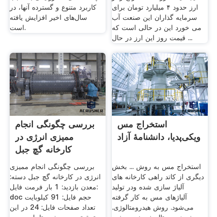
ارز حدود ۴ میلیارد تومان برای
کاربرد متنوع و گسترده آنها، در
سرمایه گذاران این صنعت آب
سال‌های اخیر افزایش یافته
می خورد این در حالی است که
است.
قیمت روز این ارز در حال ...
استخراج مس
بررسی چگونگی انجام
ویکی‌پدیا، دانشنامهٔ آزاد
ممیزی انرژی در
کارخانه گچ جبل
استخراج مس به روش ... بخش
بررسی چگونگی انجام ممیزی
دیگری از کاتد راهی کارخانه های
انرژی در کارخانه گچ جبل دسته:
آلیاژ سازی شده ودر تولید
معدن بازدید: 1 بار فرمت فایل:
آلیاژهای مس به کار گرفته
doc حجم فایل: 91 کیلوبایت
می‌شود. روش هیدرومتالوژی.
تعداد صفحات فایل: 24 در این