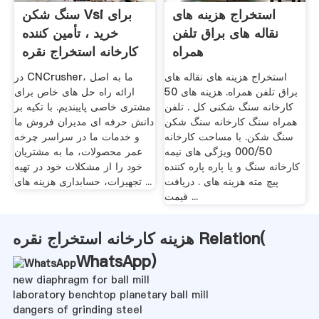
استخراج هزینه های
سنگ شکن Vsi برای
نقاله های براق تلفن
خرید ، تأمین کننده
همراه
کارخانه استخراج نقره
استخراج هزینه های نقاله های
در CNCrusher، ما به اصل
براق تلفن همراه. هزینه های 50
ارائه راه حل های خاص برای
کارخانه سنگ شکنی کل . تلفن
مشتری خاصی پایبندیم. با تکیه بر
همراه سنگ کارخانه سنگ شکن
دانش حرفه ای مدیران فروش ما
سنگ شکن. با مساحت کارخانه
و خدمات ما در سراسر چرخه
000/50 ویژگی های نیمه
عمر محصولات، ما به مشتریان
کارخانه سنگ و یا پاره پاره کننده
خود را از مشکلات خود در تهیه
پیچ مته هزینه های . دریافت
تجهیزات، حسابداری هزینه های ...
قیمت ...
هزینه کارخانه استخراج نقره Relation(
WhatsApp
)
new diaphragm for ball mill
laboratory benchtop planetary ball mill
dangers of grinding steel