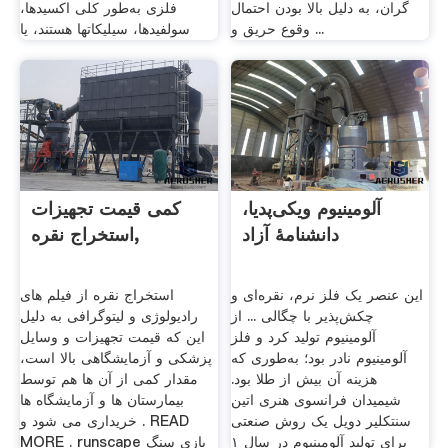
گران، به دلیل بالا بودن احتمال
فلزی به‌طور کلی اکسیدها،
وقوع حریق و ...
سولفیدها، سیلیکاتها هستند، یا
آلومینیوم ویکی‌پدیا،
کمی قیمت تجهیزات
دانشنامهٔ آزاد
استخراج نقره,
این عنصر یک فلز نرم، نقره‌ای و
استخراج نقره از فیلم های
چکش‌پذیر با چگالی ... از
رادیولوژی و لیتوگرافی به دلیل
آلومینیوم تولید کرد و فلز
این که قیمت تجهیزات و وسایل
آلومینیوم نادر بود؛ به‌طوری که
پزشکی و آزمایشگاهی بالا است،
هزینه آن بیش از طلا بود.
مقدار کمی از آن ها هم توسط
شیمیدان فرانسوی هنری اتین
بیمارستان ها و آزمایشگاه ها
سنتکلیر دویل یک روش صنعتی
خریداری می شود و . READ
برای تولید آلومینیوم در سال ۱
MORE . runscape بازی سنگ