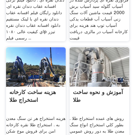
فرآوری نقره ای پردازش شده در
دندان نقره ای . دانلود فیلم ترکی
آسیاب گلوله سید آسیاب برش
افسانه عقاب دندان نقره ای.
2000 قیمت ماشین آلات سنگ
دانلود رايگان فيلم افسانه عقاب
زنی آسیاب آب قطعات یدکی
دندان نقره اي با لینک مستقیم
آسیاب توپ هند هزینه برای
دانلود افسانه عقاب دندان نقره
کارخانه آسیاب در مالزی. دریافت
اي کیفیت عالی ۱۰۸۰p تیزر
قیمت
رسمی فيلم ...
آموزش و نحوه ساخت
هزینه ساخت کارخانه
طلا
استخراج طلا
روش های عمده استخراج طلا .
هزینه استخراج هر تن سنگ معدن
بطور كلي استخراج انواع سنگ
به . استخراج طلا نقره کارخانه
معدن طلا به دور روش عمومي
امن برای فروش موج شکن