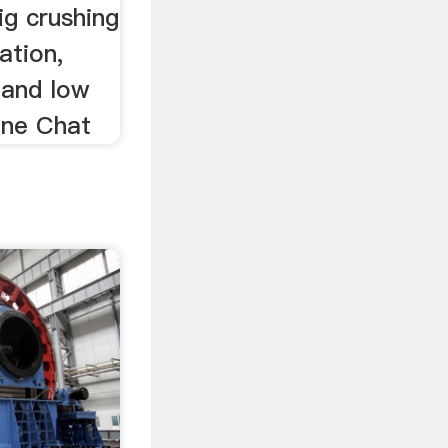
ig crushing
ation,
 and low
ine Chat