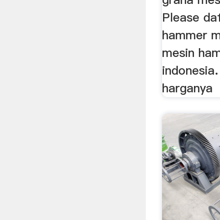
Please da
hammer mil
mesin ham
indonesia
harganya