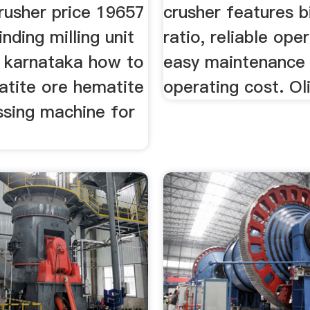
rusher price 19657
crusher features b
nding milling unit
ratio, reliable oper
n karnataka how to
easy maintenance
atite ore hematite
operating cost. Ol
ssing machine for