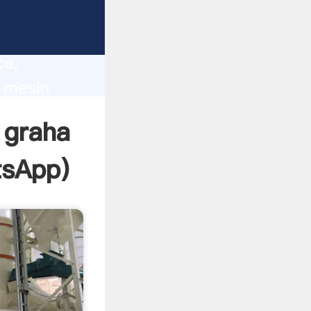
lity,
ce,
 mesin
 of
 graha
sApp
)