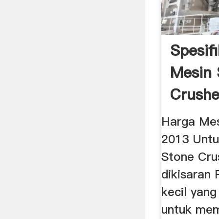
Spesif
Mesin 
Crushe
Produk
Harga Mes
2013 Untu
Stone Cru
dikisaran 
kecil yan
untuk me