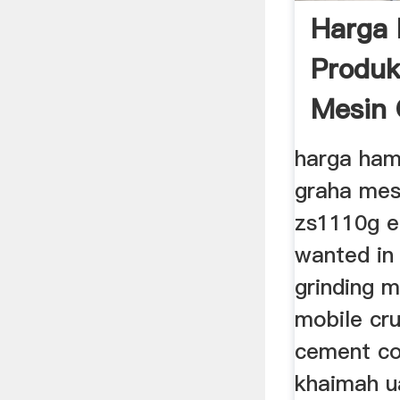
Harga 
Produk
Mesin 
harga ham
graha mesi
zs1110g e
wanted in
grinding m
mobile cr
cement co
khaimah ua