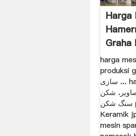
Harga 
Hamerm
Graha Me
سازی
harga mes
produksi gra
سازی ... harga mesin سنگ
اویر. شکن
سنگ شکن penghancur ها
Keramik j
mesin spar