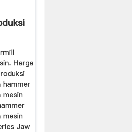
oduksi
...
mill
sin. Harga
roduksi
a hammer
a mesin
 hammer
a mesin
eries Jaw