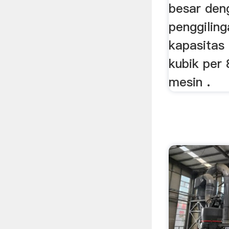
besar den
penggilin
kapasitas 
kubik per 
mesin .