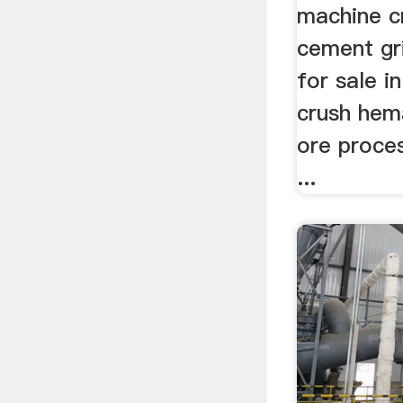
machine c
cement gri
for sale i
crush hem
ore proce
...