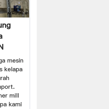
ung
a
N
ga mesin
s kelapa
urah
mport.
er mill
apa kami