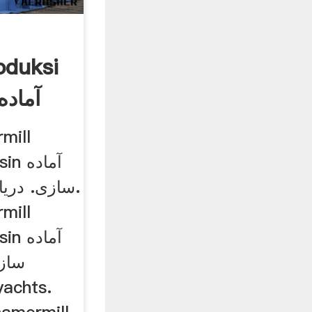
oduksi
mill
آماد
سازی. دری.
mill
آماد
ساز
achts.