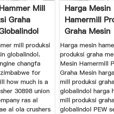
Hammer Mill
Harga Mesin
si Graha
Hamermill Pr
Globalindol
Graha Mesin
Manufacturer 
mer mill produksi
Harga mesin hamer
n globalindol.
produksi graha me
ngine changfa
Mesin Hamermill P
 zimbabwe for
Graha Mesin harg
ill how much is a
mill produksi grah
usher 30898 union
globalindol harga
mpany ras al
mill produksi grah
e al ola crushers
globalindol PEW s