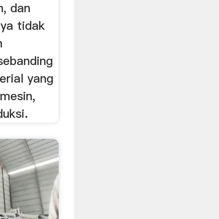
h, dan
ya tidak
n
 sebanding
rial yang
 mesin,
uksi.