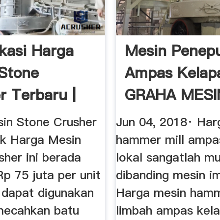
ikasi Harga
Mesin Penep
Stone
Ampas Kelap
r Terbaru |
GRAHA MESI
 Mesin
in Stone Crusher
Jun 04, 2018· Har
k Harga Mesin
hammer mill ampa
sher ini berada
lokal sangatlah m
Rp 75 juta per unit
dibanding mesin i
g dapat digunakan
Harga mesin hamm
mecahkan batu
limbah ampas kel