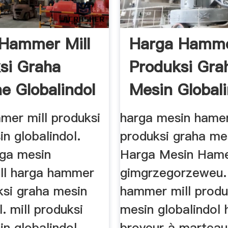
Hammer Mill
Harga Hamme
si Graha
Produksi Gra
e Globalindol
Mesin Globali
mer mill produksi
harga mesin hamer
n globalindol.
produksi graha mes
rga mesin
Harga Mesin Hame
ll harga hammer
gimgrzegorzeweu.
ksi graha mesin
hammer mill produ
l. mill produksi
mesin globalindol 
n globalindol,
broyeur à marteau