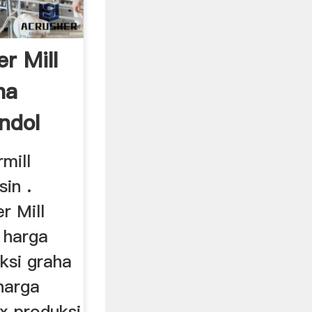
r Mill
ha
ndol
mill
in .
r Mill
 harga
ksi graha
harga
x produksi