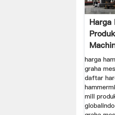
Harga 
Produk
Machin
harga ham
graha mesi
daftar ha
hammermi
mill produ
globalindo
graha mesi