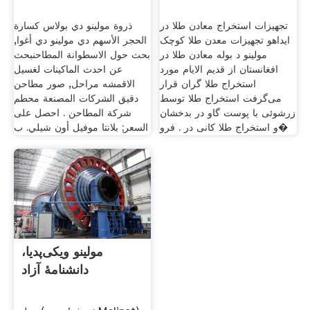
تجهیزات استخراج معادن طلا در
ذروة مولينو دي بولاس كسارة
ایداهو تجهیزات معدن طلا کوچک
الحجر الأسهم دي مولينو دي أغوا,
مولینو د بوله معادن طلا در
بحث حول الاسطوانة المطاحنبحث
افغانستان از قدیم الایام مورد
عن احدث الماكينات لغسيل
استخراج طلا گران قرار
الاقمشه مراحل, صور مطاحن
می‌گرفت استخراج طلا توسط
دقيق الشركات المصنعة محطم
زرشوئی با پوست گاو در بدخشان
شركة المطاحن . احصل على
و استخراج طلا کانی در . فرو�
السعر; بلانتا موفيل أون شيلي. ب
مولینو ویکی‌پدیا،
دانشنامهٔ آزاد