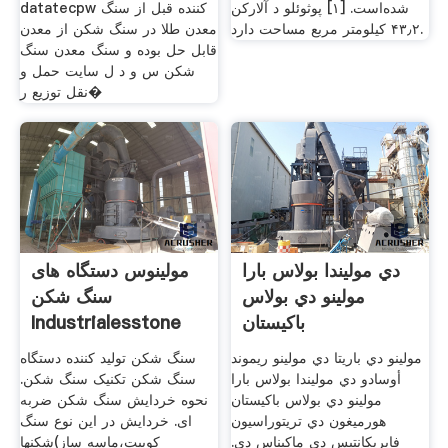
شده‌است. [۱] پوثوئلو د آلارکن
datatecpw کننده قبل از سنگ
۴۳٫۲ کیلومتر مربع مساحت دارد.
معدن طلا در سنگ شکن از معدن
قابل حل بوده و سنگ معدن سنگ
شکن س و د ل سایت حمل و
نقل توزیع ر�
دي موليندا بولاس بارا
مولینوس دستگاه های
مولينو دي بولاس
سنگ شکن
باكيستان
Industrialesstone
مولينو دي باريتا دي مولينو ريموند
سنگ شکن تولید کننده دستگاه
أوسادو دي موليندا بولاس بارا
سنگ شکن تکنیک سنگ شکن.
مولينو دي بولاس باكيستان
نحوه خردایش سنگ شکن ضربه
هورميغون دي تريتوراسيون
ای. خردایش در این نوع سنگ
فابريكانتيس دي ماكيناس دي.
شکنها(کوبیت،ماسه ساز