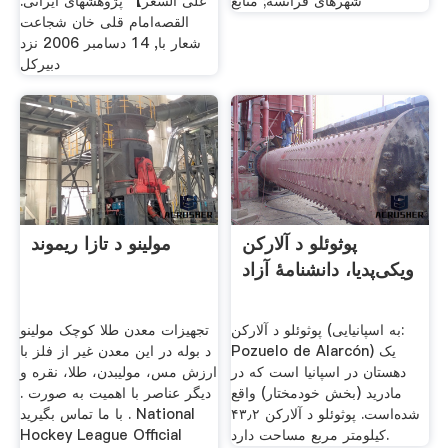
شهرهای فرانسه; منابع
على السعر】 پژوهشهای ایرانی.
القصه‌امام قلی خان شجاعت
شعار با, 14 دسامبر 2006 نزد
دبیرکل
پوثوئلو د آلارکن
مولینو د تازا ریموند
ویکی‌پدیا، دانشنامهٔ آزاد
پوثوئلو د آلارکن (به اسپانیایی:
تجهیزات معدن طلا کوچک مولینو
Pozuelo de Alarcón) یک
د بوله در این معدن غیر از فلز با
دهستان در اسپانیا است که در
ارزش مس، مولیبدن، طلا، نقره و
مادرید (بخش خودمختار) واقع
دیگر عناصر با اهمیت به صورت .
شده‌است. پوثوئلو د آلارکن ۴۳٫۲
با ما تماس بگیرید . National
کیلومتر مربع مساحت دارد.
Hockey League Official