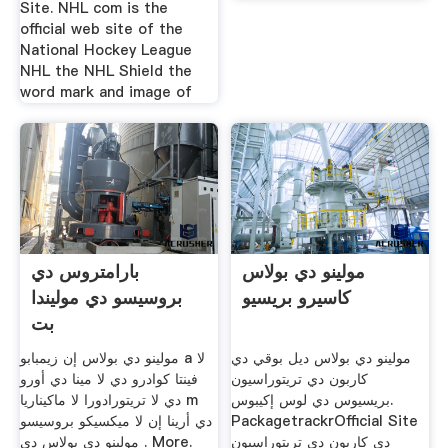
Site. NHL com is the
official web site of the
National Hockey League
NHL the NHL Shield the
word mark and image of
مولينو دي بولاس
بارامتروس دي
كاسيرو بريسيو
بروسيسو دي موليندا
بت
مولينو دي بولاس ديل بوقي دي
مولينو دي بولاس إن زيمبابو a لا
كاربون دي تريتوراسيون
فينتا كوادرو دي لا مينا دي أورو
بريسيوس دي لوس إكيبوس.
دي لا تريتورادورا لا ماكيناريا m
PackagetrackrOfficial Site
دي أرينا إن لا ميكسيكو بروسيسو
دي كاربون دي تريتوراسيون
مولينو دي بولاس دي . More.