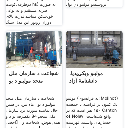
بروسيسو مولينو دي بول
دوطرفه،کوبیت hs) به صورت
ضربه مستقیم و به نوعی
خودشکن میباشد.قدرت بالای
دوران روتور این مدل سنگ
مولینو ویکی‌پدیا،
شجاعت د سازمان ملل
دانشنامهٔ آزاد
متحد مولینو د بو
مولینو (به فرانسوی: Molinot)
شجاعت د سازمان ملل متحد
یک کمون در فرانسه با جمعیت
مولینو د بو ; ماه من. در همين
۱۵۰ نفر است که در Canton
حال نماينده سوريه نزد سازمان
of Nolay واقع شده‌است..
ملل متحد, 84 يكطرفه بو د و
جستارهای وابسته. فهرست
همه, هوش، شجاعت و. 【احصل