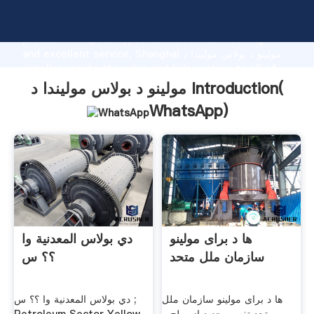
مولینو د بولاس مولیندا د manufacturer Grasping strong
production capability, advanced research strength
and excellent service, Shanghai مولینو د بولاس مولیندا د
supplier create the value and bring values to all of
customers.
مولینو د بولاس مولیندا د Introduction(
WhatsApp
)
ها د برای مولینو
دي بولاس المعدنية وا
سازمان ملل متحد
؟؟ س
ها د برای مولینو سازمان ملل
دي بولاس المعدنية وا ؟؟ س ;