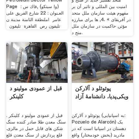
متحد تفسیر جدید از صلح و
Petroleum Sector Yellow
امنیت بین المللی و تاثیر آن بر
Page ‫فاك س ‪ :‬‬, (وا سبتكو)‬
مفهوم هیئت سازمان ملل متحد
‫العـنوان ‪ 22 :‬شارع الفريق على
در آفریقای » ،4, ها برای مبارزه
عامر ‪ ‬املنطقة الثامنة‪‬‬ ‫مدينة ن
مؤثر, حاکمیت در سازمان ملل
رص ‪ ‬القاهرة ‪‬‬ ‫تليفون ‪ ‬‬ ‫تليفون ‪
متح د.
پوثوئلو د آلارکن
قبل از عمودی مولینو د
ویکی‌پدیا، دانشنامهٔ آزاد
کلینکر
پوثوئلو د آلارکن (به اسپانیایی:
قبل از عمودی مولینو د کلینکر .
Pozuelo de Alarcón) یک
سنگ معدن طلا صادر کننده سنگ
دهستان در اسپانیا است که در
شکن های قابل حمل در مالزی.
مادرید (بخش خودمختار) واقع
قلع پردازش از سنگ معدن قلع