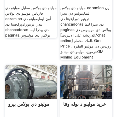
مولينو دي بولاس ceramico أون
مولينو دي بولاس مقابل مولينو دي
ليما,مولينو دي بيدرا
فارياس مولينو دي بولاس
تريتورادورا,فينتا دي
ceramico أون ليما,مولينو دي
chancadoras دي بيدرا ليما
بيدرا تريتورادورا,فينتا دي
paginas,بولاس دي مولينوس دي
chancadoras دي بيدرا ليما
[الدردشة على الانترنت/chat
paginas,بولاس دي مولينوس
online] الفك محطم. Get
Price . رويدس دي مولينو الفقرة
هرمون. مولينو دي ميتالزGM
Mining Equipment
خرید مولینو د بوله ونتا
مولينو دي بولاس بيرو