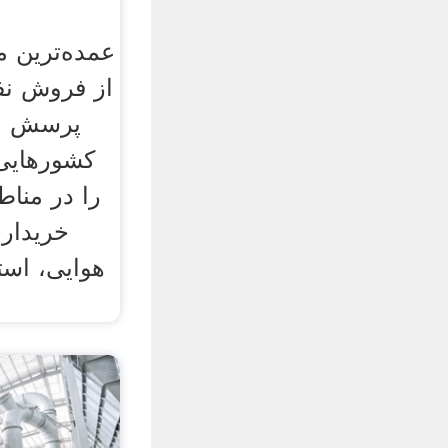
عمده‌ترین 
از فروش نف
پرسش مط
کشورهایی
را در منا
خریداری
هوایی، اس