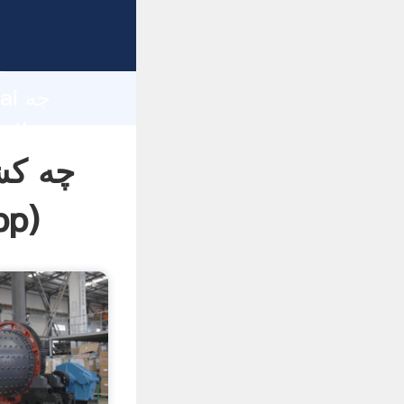
d
hai
چه کش
pp
)