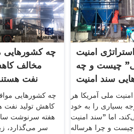
ستراتژی امنیت
چه کشورهایی م
" چیست و چه
مخالف کاهش
یی سند امنیت
نفت هستند
ملی ...
امنیت ملی آمریکا هر
چه کشورهایی مواف
جه بسیاری را به خود
کاهش تولید نفت ه
کند. اما "سند امنیت
هفته سرنوشت ساز
چیست و چرا هرساله
سر می‌گذارد، زی