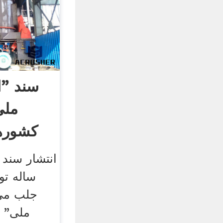
سند "ا
ملی
کشورها
انتشار سند 
ساله تو
جلب می‌
ملی" 