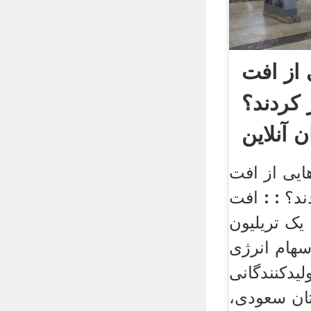
از افت
کردند؟
ن آنلاین
هایی از افت
د؟ : : افت
یک تریلیون
سهام انرژی
لیدکنندگانی
تان سعودی،