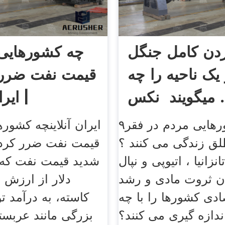
ردن کامل جنگل
چه کشورهایی 
 یک ناحیه را چه
قیمت نفت ضرر 
️ نکس ...
| ایرا
۹در چه کشورهایی مردم در فقر
ایران آنلاینچه کشور
ق زندگی می کنند ؟
قیمت نفت ضرر کردن
نزانیا ، اتیوپی و نپال
شدید قیمت نفت که 
یزان ثروت مادی و رشد
دلار از ارزش 
ادی کشورها را با چه
کاسته، به درآمد تو
ندازه گیری می کنند؟
بزرگی مانند عربس