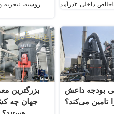
روسیه، نیجریه و
 بودجه داعش
بزرگترین معد
ا تامین می‌کند؟
جهان چه کش
هستند؟ | اتحادیه ...