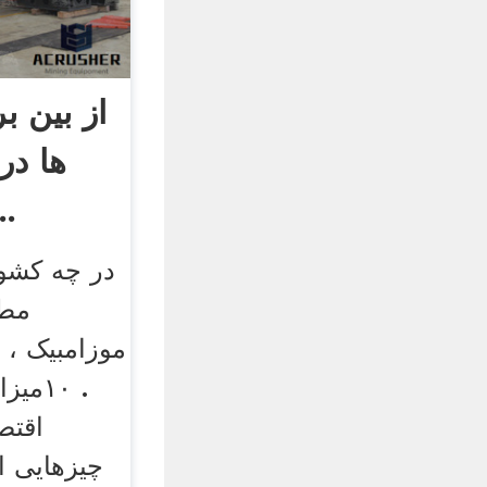
از بین ب
ها در
میگویند 
مطل
موزامبیک ، تا
. ۱۰م
اقتص
چیزهایی ا