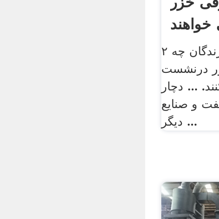
قی خزر
خواهند
...
۲ برندگان و بازندگان چه
زر درنشست
د. ... دچار
فت و صنایع
دیگر ...