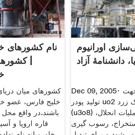
‌سازی اورانیوم
نام کشورهای خا
ا، دانشنامهٔ آزاد
| کشوره
خا
Dec 09, 2005· سپس جهت
کشورهای میان دریای 
تولید پودر uo2 از کیک زرد
خلیج فارس، عضو خاو
(u3o8) عملیات انحلال،
باشند.در واقع محل
تخراج، رسوب گیری uc9 و
قاره اروپا و آسیا
 می‌شود و برای تبدیل
خاورمیانه نام نهاده