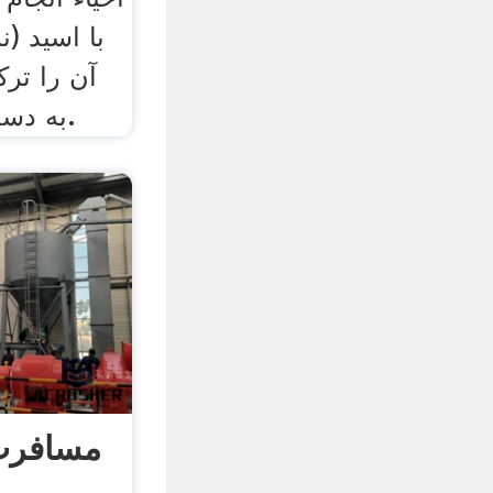
می کنند تا uf4 به دست آید.
مسافرت‌