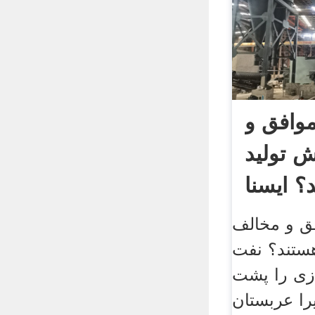
وافق و
 تولید
؟ ایسنا
ق و مخالف
ستند؟ نفت
ی را پشت
را عربستان