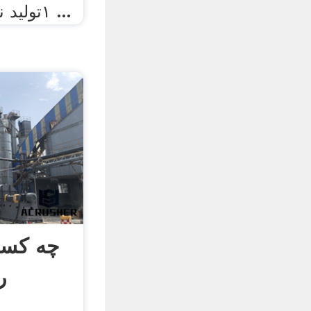
۱تولید ناخالص داخلی ۲درآمد ...
چه کسی
ر