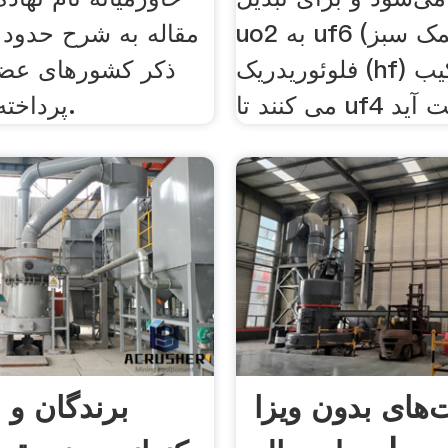
uo2 به uf6 (نمک سبز) با اسید
مقاله به شرح حدود خ
فلوئوریدریک (hf) آن را ترکیب
ذکر کشورهای عضو 
پرداخته شده است.
های بدون ویزا
برندگان و ب