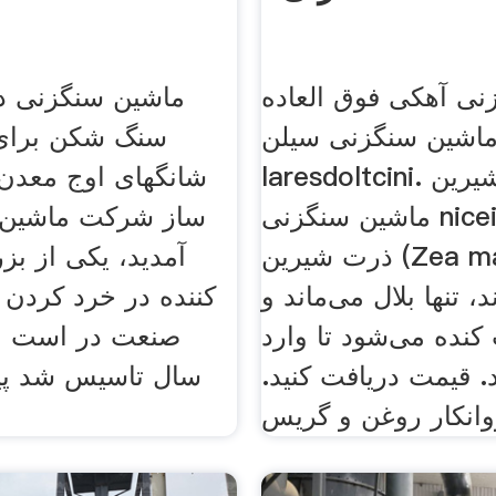
نی آهکی فوق العاده
ماشین سنگزنی دا
اشین سنگزنی سیلن
سنگ شکن برای
laresdoltcini. ذرت شیرین
شانگهای اوج معدن
ماشین سنگزنی niceinfotech.
ساز شرکت ماشین 
ذرت شیرین (Zea mays var را
آمدید، یکی از بزر
د، تنها بلال می‌ماند و
کننده در خرد کردن
نده می‌شود تا وارد
صنعت در است ب
 قیمت دریافت کنید.
سال تاسیس شد پیش
وانکار روغن و گریس