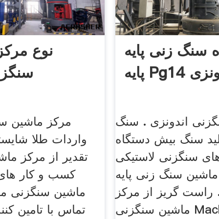
 سنگ زنی پایه
نوع مرکز
Pg اندونزی
سنگزن
زنی اندونزی . سنگ
مرکز ماشین سن
ید سنگ بیش دستگاه
واردات طلا شایست
ای سنگزنی لاستیکیbnmp
تقدیر از مرکز ما
ماشین سنگ زنی پایه pg14
 راست گریز از مرکز
ماشین سنگزنی ما
ماشین سنگزنی Machinr آیا
تماس با تامین کنن