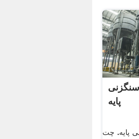
سنگزنی
پایه
 پایه. چت