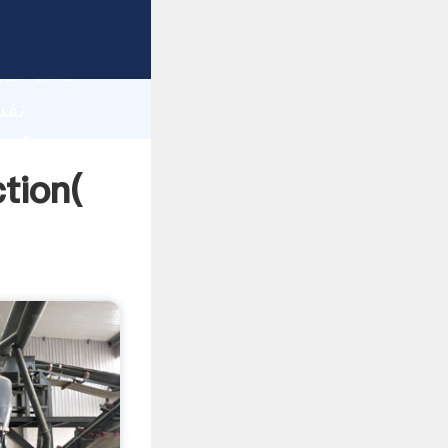
gth and
 of
نقشه پایه ماش