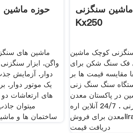
ماشین سنگزنی
حوزه ماشین 
Kx250
نگزنی کوچک ماشین
ماشین های سنگزن
 فک سنگ شکن برای
واگن. ابزار سنگزنی
 مقایسه قیمت ها بر
دوار. آزمایش جذب
تگاه سنگ سنگ زنی
یک موتور دوار. بر
ن در پاکستان معدن
های ارتعاشات دو 
طلا سنگ زنی . 24/7 آنلاین اره
میتوان جاذب
معدن برای فروشliranran .
ساختمان ها و ماشین
دریافت قیمت