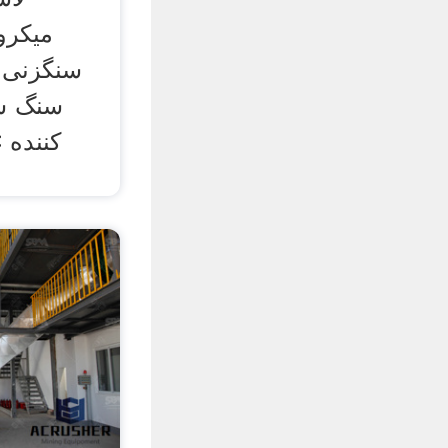
سنگزنی 
سنگ شک
کننده »