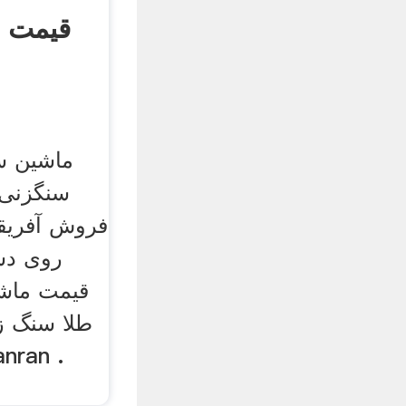
قیمت 
ماشین س
سنگزنی
فروش آفریقا
روی دس
قیمت ماشی