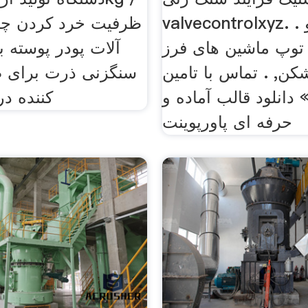
valvecontrolxyz. . میکرو
توپ ماشین های فرز
آلات پودر پوسته ب
ن, . تماس با تامین
سنگزنی ذرت برای 
 دانلود قالب آماده و
کننده د
حرفه ای پاورپوینت