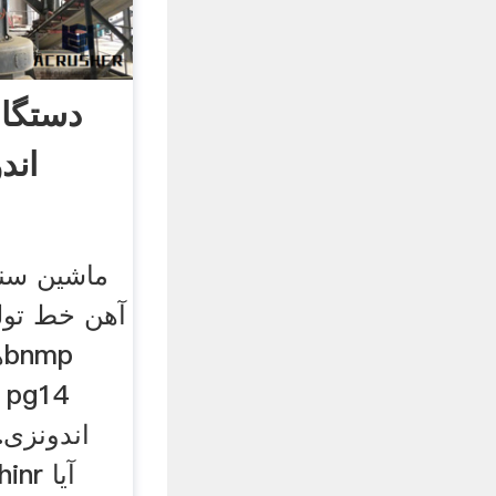
دستگاه
پایه 14
ماشین سنگ
آهن خط تول
ه
اندونزی.