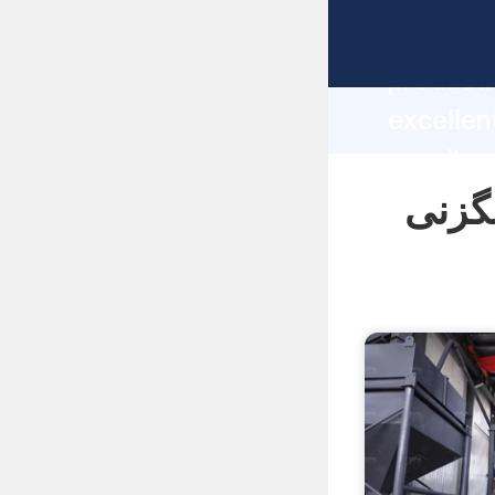
manufacturer Graspi
producti
یه ماشین سنگزنی
supplier
custome