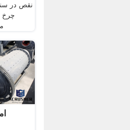
نقص در سنگ
چرخ 
ما
ام