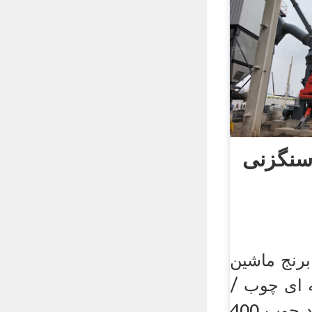
سنگزنی
برنج ماشین
ه ای چوب /
دستگاه تولید آرد چوب 400kg /