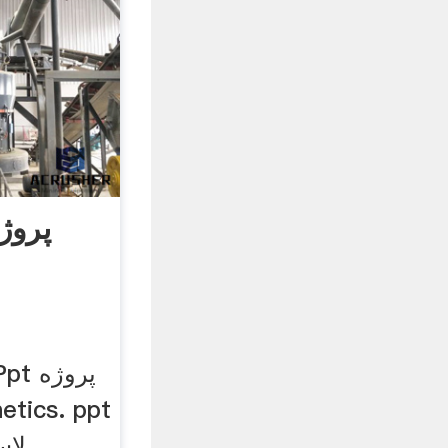
پروژ
لاس