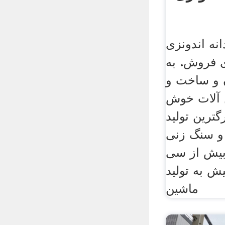
نه اندونزی
 فروش. به
 و ساخت و
آلات خوش
گترین تولید
 و سنگ زنی
یش از سی
 به تولید
ماشین