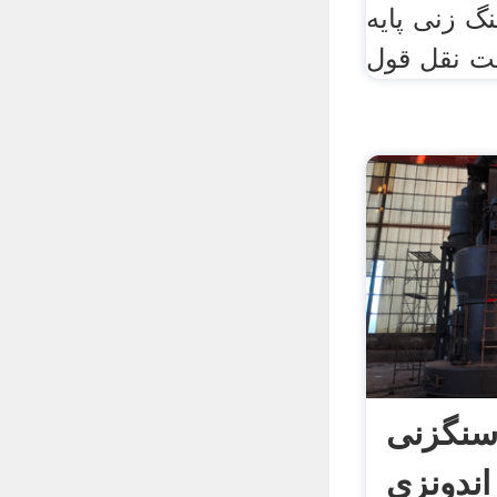
زنی پایه pg14 اندونزی.
ت نقل قول
سنگزنی
اندونزی