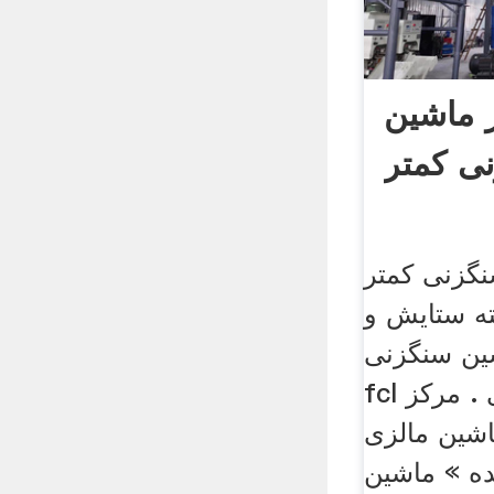
 ماشین
ی کمتر
گزنی کمتر
ه ستایش و
شین سنگزنی
fcl کسب و کار های . مرکز
شین مالزی
ده » ماشین