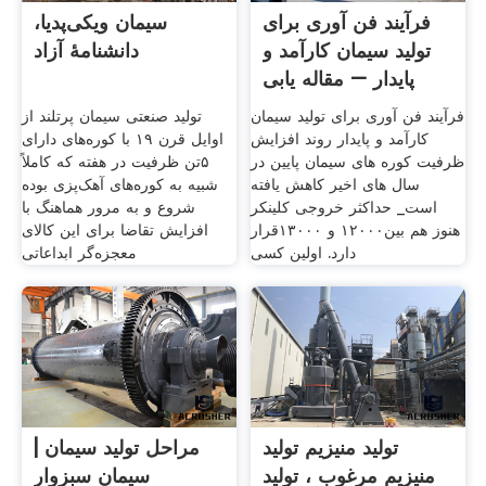
فرآیند فن آوری برای
سیمان ویکی‌پدیا،
تولید سیمان کارآمد و
دانشنامهٔ آزاد
پایدار – مقاله یابی
فرآیند فن آوری برای تولید سیمان
تولید صنعتی سیمان پرتلند از
کارآمد و پایدار روند افزایش
اوایل قرن ۱۹ با کوره‌های دارای
ظرفیت کوره های سیمان پایین در
۵تن ظرفیت در هفته که کاملاً
سال های اخیر کاهش یافته
شبیه به کوره‌های آهک‌پزی بوده
است_ حداکثر خروجی کلینکر
شروع و به مرور هماهنگ با
هنوز هم بین۱۲۰۰۰ و ۱۳۰۰۰قرار
افزایش تقاضا برای این کالای
دارد. اولین کسی
معجزه‌گر ابداعاتی
تولید منیزیم تولید
مراحل تولید سیمان |
منیزیم مرغوب ، تولید
سیمان سبزوار