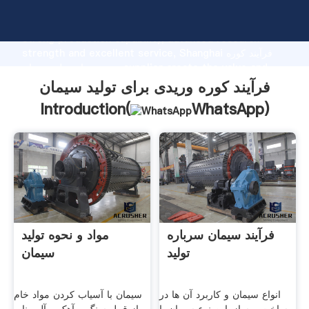
فرآیند کوره وریدی برای تولید سیمان manufacturer Grasping
strong production capability, advanced research
strength and excellent service, Shanghai فرآیند کوره
وریدی برای تولید سیمان supplier create the value and
bring values to all of customers.
فرآیند کوره وریدی برای تولید سیمان
Introduction(
WhatsApp
)
فرآیند سیمان سرباره
مواد و نحوه توليد
تولید
سيمان
انواع سیمان و کاربرد آن ها در
سیمان با آسیاب کردن مواد خام