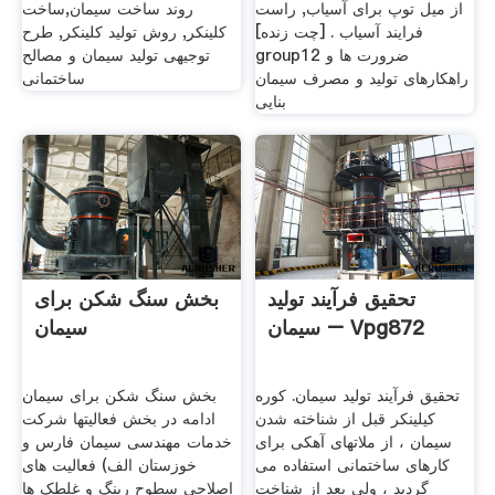
از میل توپ برای آسیاب, راست
روند ساخت سیمان,ساخت
فرایند آسیاب . [چت زنده]
کلینکر, روش تولید کلینکر, طرح
group12 ضرورت ها و
توجیهی تولید سیمان و مصالح
راهکارهای تولید و مصرف سیمان
ساختمانی
بنایی
تحقیق فرآیند تولید
بخش سنگ شکن برای
سیمان – Vpg872
سیمان
تحقیق فرآیند تولید سیمان. کوره
بخش سنگ شکن برای سیمان
کیلینکر قبل از شناخته شدن
ادامه در بخش فعالیتها شرکت
سیمان ، از ملاتهای آهکی برای
خدمات مهندسی سیمان فارس و
کارهای ساختمانی استفاده می
خوزستان الف) فعالیت های
گردید ، ولی بعد از شناخت
اصلاحی سطوح رینگ و غلطک ها