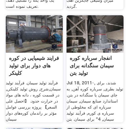
میزان وسیعی جایگزین آهک
یک واحد یکه را تشکیل دهند،
گردید.
تعریف نموده است.
انفجار سرباره کوره
فرایند شیمیایی در کوره
سیمان سنگدانه برای
های دوار برای تولید
تولید بتن
کلینکر
Jul 18, 2011·, شدند، برای
فرآیند تولید سیمان. فرآیند تولید
تولید بطری, سرباره کوره آهن, به
سیمان,شرح, روش تولید کلینکر,,
جای سیمان یا سنگدانه در بتن.
در قسمت کوره ، دانه های مواد
استاندارد صنایع سیمان, سیمان
در حرارت حدود. 【احصل على
سرباره ای که مخلوطی از
السعر】 پروژه بررسی عوامل
سرباره ی کوره, فرآیند تولید
مؤثر بر راندمان کوره‌های دوار
سیمان, 4" برای سیمان. بتن
سیمان