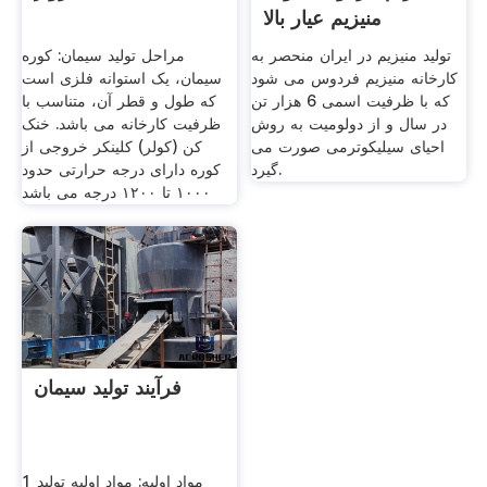
منیزیم عیار بالا
تولید منیزیم در ایران منحصر به
مراحل تولید سیمان: کوره
کارخانه منیزیم فردوس می شود
سيمان، يک استوانه فلزى است
که با ظرفیت اسمی 6 هزار تن
که طول و قطر آن، متناسب با
در سال و از دولومیت به روش
ظرفيت کارخانه مى باشد. خنک
احیای سیلیکوترمی صورت می
کن (کولر) کلينکر خروجى از
گیرد.
کوره داراى درجه حرارتى حدود
۱۰۰۰ تا ۱۲۰۰ درجه مى باشد
فرآیند تولید سیمان
1 مواد اولیه: مواد اولیه تولید