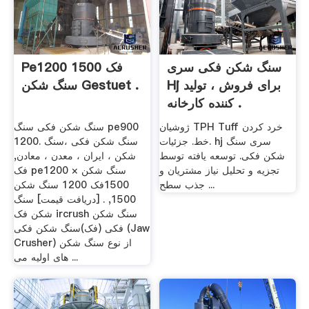
سنگ شکن فکی سری
Pe1200 1500 فک
Hj برای فروش ، تولید
سنگ شکن Gestuet .
کننده کارخانه .
ژوشیان TPH Tuff خرد کردن
سنگ شکن فکی سنگ pe900
خط. جزئیات. hj سری سنگ
1200. سنگ شکن فکی ،سنگ
شکن فکی. توسعه یافته توسط
شکن ، ایران ، معدن ، معادن,
تجزیه و تحلیل نیاز مشتریان و
فک pe1200 سنگ شکن ×
جذب سطح ...
1500فک 1200 سنگ شکن
1500, . [دریافت قیمت] سنگ
شکن فک ircrush سنگ شکن
فکی (فک)سنگ شکن فکی (Jaw
Crusher) از نوع سنگ شکن
های اولیه می ...