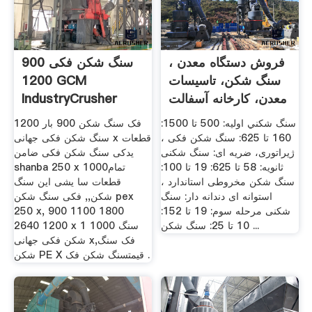
فروش دستگاه معدن ،
900 سنگ شکن فکی
سنگ شکن، تاسیسات
1200 GCM
معدن، کارخانه آسفالت
IndustryCrusher
...
سنگ شکني اوليه: 500 تا 1500:
فک سنگ شکن 900 بار 1200
160 تا 625: سنگ شکن فکی ،
سنگ شکن فکی جهانی x قطعات
ژيراتوری، ضريه ای: سنگ شکنی
یدکی سنگ شکن فکی ضامن
ثانويه: 58 تا 625: 19 تا 100:
shanba 250 x 1000تمام
سنگ شکن مخروطی استاندارد ،
قطعات سا یشی این سنگ
استوانه ای دندانه دار: سنگ
شکن,, فکی سنگ شکن pex
شکنی مرحله سوم: 19 تا 152:
250 x, 900 1100 1800
10 تا 25: سنگ شکن ...
2640 1200 x 1 1000 سنگ
شکن فکی جهانی x,فک سنگ
شکن PE X قیمتسنگ شکن فک .