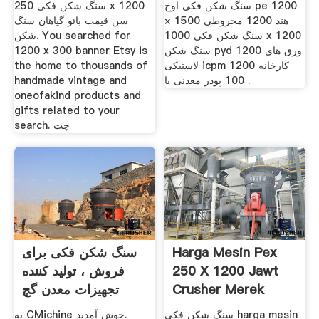
سنگ شکن فکی اوج pe 1200
سنگ شکن فکی 250 x 1200
× 1500 هند 1200 مخروطی
سن قیمت بائو گیاهان سنگ
سنگ شکن فکی 1000 x 1200
شکن. You searched for
سنگ شکن pyd 1200 ورق های
1200 x 300 banner Etsy is
لاستیکی icpm کارخانه 1200
the home to thousands of
100 پودر معدنی با .
handmade vintage and
oneofakind products and
gifts related to your
search. چت
Harga Mesin Pex
سنگ شکن فکی برای
250 X 1200 Jawt
فروش ، تولید کننده
Crusher Merek
تجهیزات معدن گچ
Shanba
سنگ شکن فکی harga mesin
به CMichine خوش آمدید.