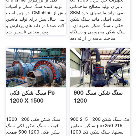
85 1500 تجهیزات خرد کردن
CMichine یکی از بزرگترین
برای تولید مصالح ساختمانی ،
تولید کننده سنگ شکن و آسیاب
SKM می تواند ماشینهای خرد
در چین است. CMichine بیش از
کننده اصلی مانند سنگ شکن
سی سال پیش برای تولید ماشین
فکی ، سنگ شکن ضربه ای ،
آلات عمدتا در دانه های پردازش و
سنگ شکن مخروطی و دستگاه
پودر معدنی تاسیس شد.
ساخت ماسه را ارائه دهد.
سنگ شکن سنگ 900
سنگ شکن فکی Pe
1200 X 1500
1200
900 215 1200 فک سنگ شکن
سنگ شکن فکی 1200 1500
سنگین تصاویر pex250 215
قیمت. سنگ شکن فکی سنگ
1200 پیشنهاد سنگ شکن فک
شکن فکی 1200 500 قیمت.