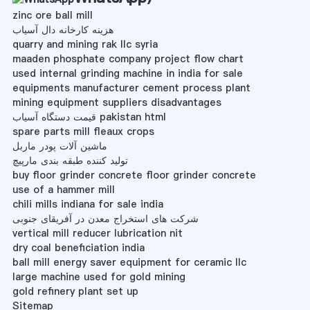
zinc ore ball mill
هزینه کارخانه دال آسیاب
quarry and mining rak llc syria
maaden phosphate company project flow chart
used internal grinding machine in india for sale
equipments manufacturer cement process plant
mining equipment suppliers disadvantages
قیمت دستگاه آسیاب pakistan html
spare parts mill fleaux crops
ماشین آلات پودر ماربل
تولید کننده طبقه بندی مارپیچ
buy floor grinder concrete floor grinder concrete
use of a hammer mill
chili mills indiana for sale india
شرکت های استخراج معدن در آفریقای جنوبی
vertical mill reducer lubrication nit
dry coal beneficiation india
ball mill energy saver equipment for ceramic llc
large machine used for gold mining
gold refinery plant set up
Sitemap