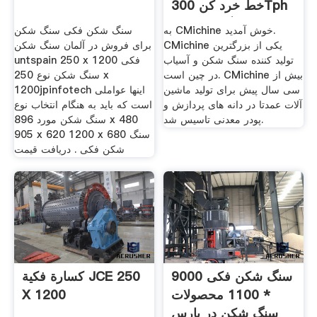
خط خرد کن 300Tph
سنگ فرش در ...
به CMichine خوش آمدید.
سنگ شکن فکی سنگ شکن
CMichine یکی از بزرگترین
برای فروش در آلمان سنگ شکن
تولید کننده سنگ شکن و آسیاب
untspain 250 x 1200 فکی
در چین است. CMichine بیش از
سنگ شکن نوع 250 x
سی سال پیش برای تولید ماشین
1200jpinfotech اینها عواملی
آلات عمدتا در دانه های پردازش و
است که باید به هنگام انتخاب نوع
پودر معدنی تاسیس شد.
سنگ شکن مورد 896 x 480
905 x 620 1200 x 680 سنگ
شکن فکی . دریافت قیمت
سنگ شکن فکی 9000
كسارة فكية JCE 250
* 1100 محصولات
X 1200
سنگ شکن در پارس