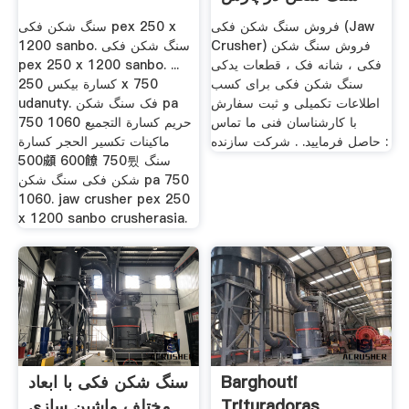
سنتر
فروش سنگ شکن فکی (Jaw
سنگ شکن فکی pex 250 x
Crusher) فروش سنگ شکن
1200 sanbo. سنگ شکن فکی
فکی ، شانه فک ، قطعات یدکی
pex 250 x 1200 sanbo. ...
سنگ شکن فکی برای کسب
كسارة بيكس 250 x 750
اطلاعات تکمیلی و ثبت سفارش
udanuty. فک سنگ شکن pa
با کارشناسان فنی ما تماس
750 1060 حریم كسارة التجميع
حاصل فرمایید. . شرکت سازنده :
ماكينات تكسير الحجر كسارة
500䫆 600䭜 750튔 سنگ
شکن فکی سنگ شکن pa 750
1060. jaw crusher pex 250
x 1200 sanbo crusherasia.
Barghouti
سنگ شکن فکی با ابعاد
Trituradoras
مختلف ماشین سازی