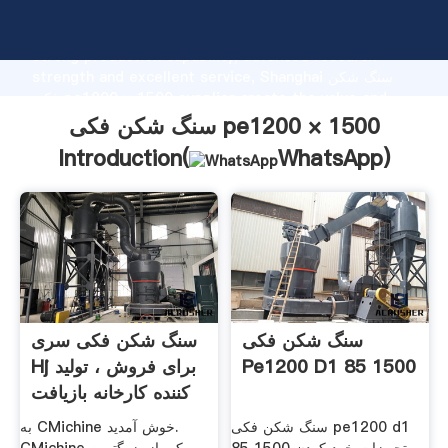
سنگ شکن فکی pe1200 × 1500 manufacturer Grasping
strong production capability, advanced research
strength and excellent service, Shanghai سنگ شکن
فکی pe1200 × 1500 supplier create the value and
bring values to all of customers.
سنگ شکن فکی pe1200 × 1500
Introduction(
WhatsApp
)
سنگ شکن فکی
سنگ شکن فکی سری
Pe1200 D1 85 1500
Hj برای فروش ، تولید
کننده کارخانه بازیافت
...
سنگ شکن فکی pe1200 d1
به CMichine خوش آمدید.