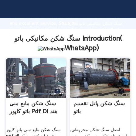
سنگ شکن مکانیکی باتو manufacturer Grasping strong
production capability, advanced research strength
and excellent service, Shanghai سنگ شکن مکانیکی باتو
supplier create the value and bring values to all of
customers.
سنگ شکن مکانیکی باتو Introduction(
WhatsApp
)
سنگ شکن پانل تقسیم
سنگ شکن مایع منی
باتو
باتو کاپور Pdf Di هند
اتصل سنگ شکن مخروطی,
سنگ شکن مایع منی باتو کاپور