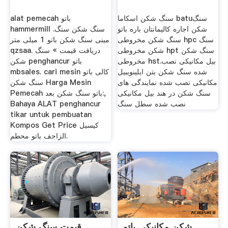
سنگ شکن اسکاما batuسنگ
alat pemecah باتو
شکن اجاره کالیمانتان باره باتو
hammermill سنگ شکن سنگ.
سنگ شکن مخروطی hpc سنگ
مینی سنگ شکن باتو 1 میلی متر
شکن مخروطی hpt سنگ شکن
qzsaa. دریافت قیمت » سنگ
مخروطی hst.بیل مکانیکی نصب
شکن penghancur باتو
شده سنگ شکن بتن ایلینویبیل
mbsales. cari mesin کالی باتو
مکانیکی نصب شده نمایندگی های
سنگ شکن Harga Mesin
سنگ شکن در هند بیل مکانیکی
Pemecah باتو سنگ شکن بعد:,
نصب شده سطل سنگ
Bahaya ALAT penghancur
tikar untuk pembuatan
Kompos Get Price كيسيل
الزاحف باتو محطم.
شکن مکانیکی باتو
قیمت سنگ شکن