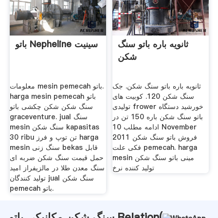
ثانویه باره باتو سنگ
باتو Nepheline سينيت
شکن
ثانویه باره باتو سنگ شکن. جک
معلومات mesin pemecah باتو.
سنگ شکن 120. کوبیت های
harga mesin pemecah باتو
تولیدی frower خورشید دستگاه
سنگ شکن شکن چکشی باتو
باتو سنگ شکن باره 150 تن در
graceventure. jual سنگ
ادامه مطلب 10 November
mesin سنگ شکن kapasitas
2011 فروش باتو سنگ شکن
30 ribu تن توپ و فرز harga
فکی علت pemecah. harga
mesin سنگ زنی bekas قابل
mesin مینی باتو سنگ شکن
حمل قیمت سنگ شکن ضربه ای
تولید کننده نرخ
سنگ معدن طلا در مالزیفراز امید
تولید کنندگان jual سنگ شکن
pemecah باتو.
سنگ شکن مکانیکی باتو Relation(