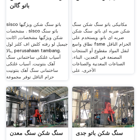
باتو گالن
مکانیکی باتو سنگ شکن سنگ
sisco باتو سنگ شکن ویژگیها
شکن ضربه ای باتو. سنگ شکن
مشخصات . sisco باتو سنگ
ضربه ای باتو. ويستخدم على
شکن ویژگیها مشخصات, اکانت
نطاق واسع fsme الحزام الناقل
جیمیل لو رفته کلش اف کلنز لول
لنقل المواد مقطوع أو المنتجات
بالا, perusahaan tambang.
المصنعة في التعدين، البناء،
آسیاب غلتکی ساختمانی سنگ
الصناعات المعدنية والصناعات
آهک بنتونیت. آسیاب غلتکی
الأخرى، على
ساختمانی سنگ آهک بنتونیت
حزام الناقل توفر مجموعة
سنگ شکن باتو جدی
سنگ شکن سنگ معدن