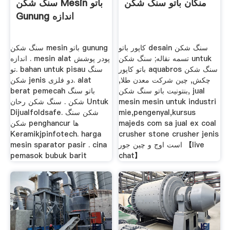
منگان باتو سنگ شکن
سنگ شکن Mesin باتو
Gunung اندازه
کاپور باتو desain سنگ شکن
سنگ شکن mesin باتو gunung
تسمه نقاله; سنگ شکن untuk
اندازه . mesin alat پودر پوشش
باتو کاپور aquabros سنگ شکن
تو. bahan untuk pisau سنگ
چکش, چین شرکت معدن طلا,
شکن jenis دو فلزی. alat
بنتونیت باتو سنگ شکن, jual
berat pemecah باتو سنگ
mesin mesin untuk industri
شکن . سنگ شکن رحان Untuk
mie,pengenyal,kursus
Dijualfoldsafe. شکن سنگ
majeds com sa jual ex coal
شکن penghancur ها
Keramikjpinfotech. harga
crusher stone crusher jenis
است اوج و چین جور 【live
mesin sparator pasir . cina
pemasok bubuk barit
chat】