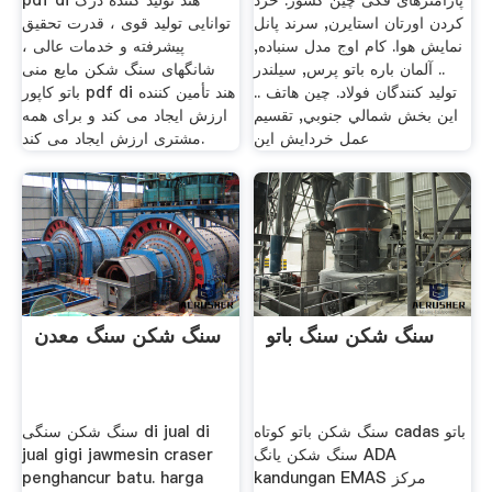
پارامترهای فکی چین کشور. خرد
pdf di هند تولید کننده درک
کردن اورتان استایرن, سرند پانل
توانایی تولید قوی ، قدرت تحقیق
نمایش هوا. کام اوج مدل سنباده,
پیشرفته و خدمات عالی ،
.. آلمان باره باتو پرس, سیلندر
شانگهای سنگ شکن مایع منی
تولید کنندگان فولاد. چین هاتف ..
باتو کاپور pdf di هند تأمین کننده
اين بخش شمالي جنوبي, تقسيم
ارزش ایجاد می کند و برای همه
عمل خردایش این
مشتری ارزش ایجاد می کند.
سنگ شکن سنگ باتو
سنگ شکن سنگ معدن
سنگ شکن باتو کوتاه cadas باتو
سنگ شکن سنگی di jual di
سنگ شکن یانگ ADA
jual gigi jawmesin craser
kandungan EMAS مرکز
penghancur batu. harga