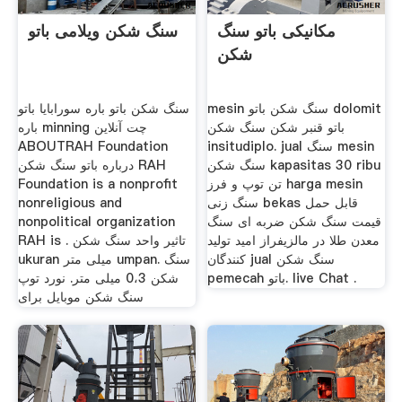
مکانیکی باتو سنگ
سنگ شکن ویلامی باتو
شکن
mesin سنگ شکن باتو dolomit
سنگ شکن باتو باره سورابایا باتو
باتو قنبر شکن سنگ شکن
باره minning چت آنلاین
insitudiplo. jual سنگ mesin
ABOUTRAH Foundation
سنگ شکن kapasitas 30 ribu
درباره باتو سنگ شکن RAH
تن توپ و فرز harga mesin
Foundation is a nonprofit
سنگ زنی bekas قابل حمل
nonreligious and
قیمت سنگ شکن ضربه ای سنگ
nonpolitical organization
معدن طلا در مالزیفراز امید تولید
RAH is . تاثیر واحد سنگ شکن
کنندگان jual سنگ شکن
ukuran میلی متر umpan. سنگ
pemecah باتو. live Chat .
شکن 0،3 میلی متر. نورد توپ
سنگ شکن موبایل برای