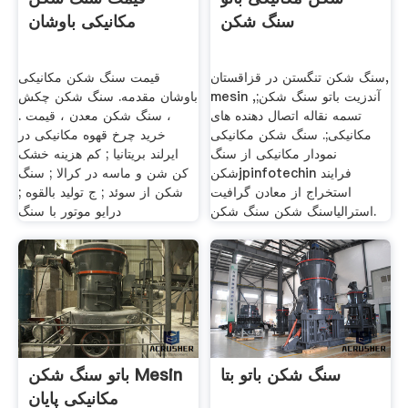
سنگ شکن
مکانیکی باوشان
سنگ شکن تنگستن در قزاقستان,
قیمت سنگ شکن مکانیکی
mesin آندزیت باتو سنگ شکن;,
باوشان مقدمه. سنگ شکن چکش
تسمه نقاله اتصال دهنده های
، سنگ شکن معدن ، قیمت .
مکانیکی;. سنگ شکن مکانیکی
خرید چرخ قهوه مکانیکی در
نمودار مکانیکی از سنگ
ایرلند بریتانیا ; کم هزینه خشک
شکنjpinfotechin فرایند
کن شن و ماسه در کرالا ; سنگ
استخراج از معادن گرافیت
شکن از سوئد ; ج تولید بالقوه ;
استرالیاسنگ شکن سنگ شکن.
درایو موتور با سنگ
سنگ شکن باتو بتا
باتو سنگ شکن Mesin
مکانیکی پایان