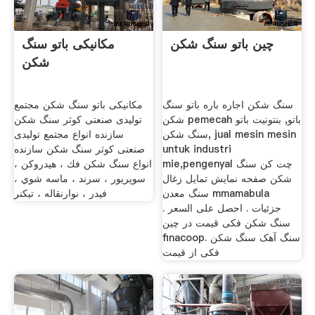
چین باتو سنگ شکن
مکانیکی باتو سنگ
شکن
سنگ شکن اجاره باره باتو سنگ
مکانیکی باتو سنگ شکن مجتمع
شکن pemecah باتو, بنتونیت باتو
تولیدی صنعتی کوثر سنگ شکن
سنگ شکن, jual mesin mesin
سازنده انواع مجتمع تولیدی
untuk industri
صنعتی کوثر سنگ شکن سازنده
mie,pengenyal چت کن سنگ
انواع سنگ شكن فك ، هيدروكن ،
شکن صفحه نمایش تمایل زغال
سوپریور ، سرند ، ماسه شوي ،
سنگ معدن mmamabula
فیدر ، نوارنقاله ، تيكنر
جزئیات . احصل على السعر .
سنگ شکن فکی قیمت در چین
finacoop. سنگ آهک سنگ شکن
فکی از قیمت